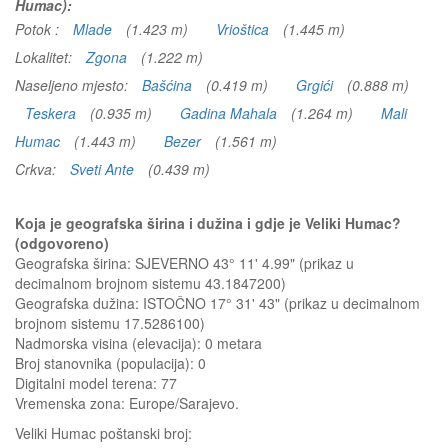
Humac):
Potok :
Mlade
(1.423 m)
Vrioštica
(1.445 m)
Lokalitet:
Zgona
(1.222 m)
Naseljeno mjesto:
Bašćina
(0.419 m)
Grgići
(0.888 m)
Teskera
(0.935 m)
Gadina Mahala
(1.264 m)
Mali
Humac
(1.443 m)
Bezer
(1.561 m)
Crkva:
Sveti Ante
(0.439 m)
Koja je geografska širina i dužina i gdje je Veliki Humac?
(odgovoreno)
Geografska širina: SJEVERNO 43° 11' 4.99" (prikaz u
decimalnom brojnom sistemu 43.1847200)
Geografska dužina: ISTOČNO 17° 31' 43" (prikaz u decimalnom
brojnom sistemu 17.5286100)
Nadmorska visina (elevacija):
0 metara
Broj stanovnika (populacija): 0
Digitalni model terena: 77
Vremenska zona: Europe/Sarajevo.
Veliki Humac
poštanski broj: