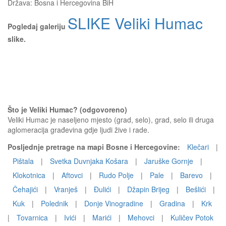
Država:
Bosna i Hercegovina BiH
SLIKE Veliki Humac
Pogledaj galeriju
slike.
Što je Veliki Humac? (odgovoreno)
Veliki Humac je naseljeno mjesto (grad, selo), grad, selo ili druga
aglomeracija građevina gdje ljudi žive i rade.
Posljednje pretrage na mapi Bosne i Hercegovine:
Klečari
|
Pištala
|
Svetka Duvnjaka Košara
|
Jaruške Gornje
|
Klokotnica
|
Aftovci
|
Rudo Polje
|
Pale
|
Barevo
|
Čehajići
|
Vranješ
|
Đulići
|
Džapin Brijeg
|
Bešlići
|
Kuk
|
Polednik
|
Donje Vinogradine
|
Gradina
|
Krk
|
Tovarnica
|
Ivići
|
Marići
|
Mehovci
|
Kuličev Potok