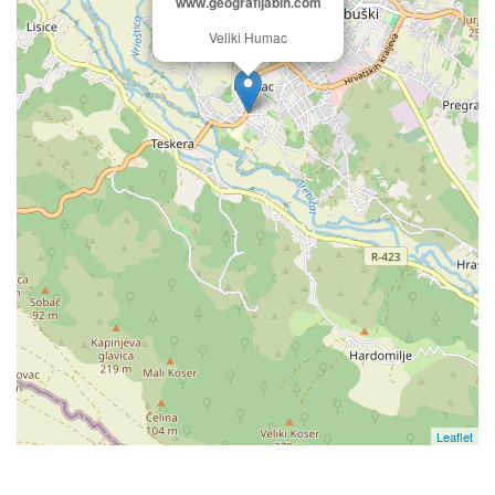
www.geografijabih.com
Veliki Humac
Leaflet