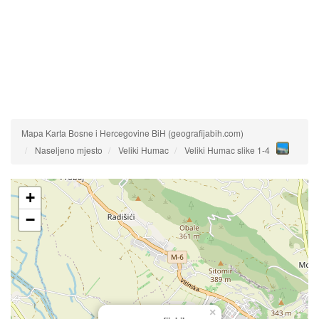
Mapa Karta Bosne i Hercegovine BiH (geografijabih.com)
Naseljeno mjesto
Veliki Humac
Veliki Humac slike 1-4
+
−
×