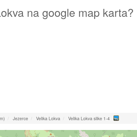
Lokva
na google map karta?
om)
Jezerce
Velika Lokva
Velika Lokva slike 1-4