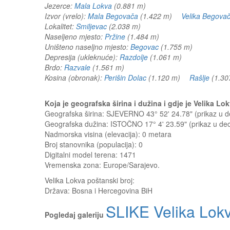
Jezerce:
Mala Lokva
(0.881 m)
Izvor (vrelo):
Mala Begovača
(1.422 m)
Velika Begova
Lokalitet:
Smiljevac
(2.038 m)
Naseljeno mjesto:
Pržine
(1.484 m)
Uništeno naseljno mjesto:
Begovac
(1.755 m)
Depresija (ukleknuće):
Razdolje
(1.061 m)
Brdo:
Razvale
(1.561 m)
Kosina (obronak):
Perišin Dolac
(1.120 m)
Rašlje
(1.3
Koja je geografska širina i dužina i gdje je Velika L
Geografska širina: SJEVERNO 43° 52' 24.78" (prikaz u
Geografska dužina: ISTOČNO 17° 4' 23.59" (prikaz u d
Nadmorska visina (elevacija):
0 metara
Broj stanovnika (populacija): 0
Digitalni model terena: 1471
Vremenska zona: Europe/Sarajevo.
Velika Lokva
poštanski broj:
Država:
Bosna i Hercegovina BiH
SLIKE Velika Lok
Pogledaj galeriju