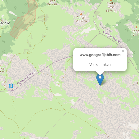
×
www.geografijabih.com
Velika Lokva