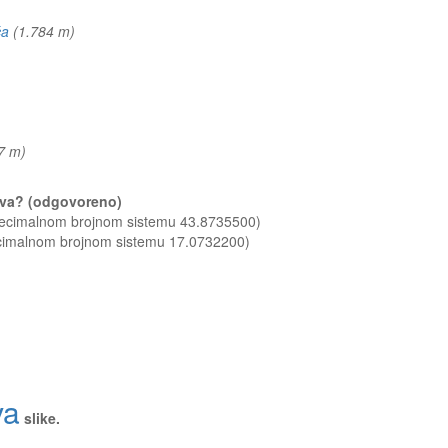
ča
(1.784 m)
07 m)
okva? (odgovoreno)
 decimalnom brojnom sistemu 43.8735500)
ecimalnom brojnom sistemu 17.0732200)
va
slike.