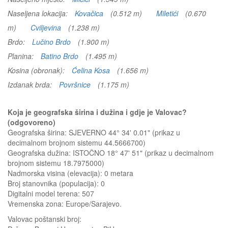
Naseljena lokacija:
Kovačica
(0.512 m)
Miletići
(0.670
m)
Cviljevina
(1.238 m)
Brdo:
Lučino Brdo
(1.900 m)
Planina:
Batino Brdo
(1.495 m)
Kosina (obronak):
Ćelina Kosa
(1.656 m)
Izdanak brda:
Površnice
(1.175 m)
Koja je geografska širina i dužina i gdje je Valovac?
(odgovoreno)
Geografska širina: SJEVERNO 44° 34' 0.01" (prikaz u
decimalnom brojnom sistemu 44.5666700)
Geografska dužina: ISTOČNO 18° 47' 51" (prikaz u decimalnom
brojnom sistemu 18.7975000)
Nadmorska visina (elevacija):
0 metara
Broj stanovnika (populacija): 0
Digitalni model terena: 507
Vremenska zona: Europe/Sarajevo.
Valovac
poštanski broj: