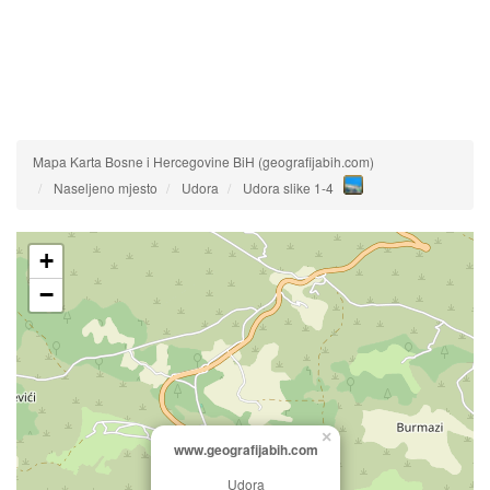
Mapa Karta Bosne i Hercegovine BiH (geografijabih.com)
Naseljeno mjesto
Udora
Udora slike 1-4
+
−
×
www.geografijabih.com
Udora