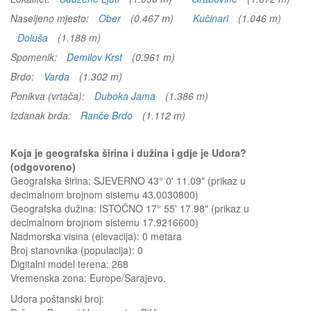
Naseljeno mjesto:
Ober
(0.467 m)
Kučinari
(1.046 m)
Doluša
(1.188 m)
Spomenik:
Demilov Krst
(0.961 m)
Brdo:
Varda
(1.302 m)
Ponikva (vrtača):
Duboka Jama
(1.386 m)
Izdanak brda:
Ranče Brdo
(1.112 m)
Koja je geografska širina i dužina i gdje je Udora?
(odgovoreno)
Geografska širina: SJEVERNO 43° 0' 11.09" (prikaz u
decimalnom brojnom sistemu 43.0030800)
Geografska dužina: ISTOČNO 17° 55' 17.98" (prikaz u
decimalnom brojnom sistemu 17.9216600)
Nadmorska visina (elevacija):
0 metara
Broj stanovnika (populacija): 0
Digitalni model terena: 268
Vremenska zona: Europe/Sarajevo.
Udora
poštanski broj: