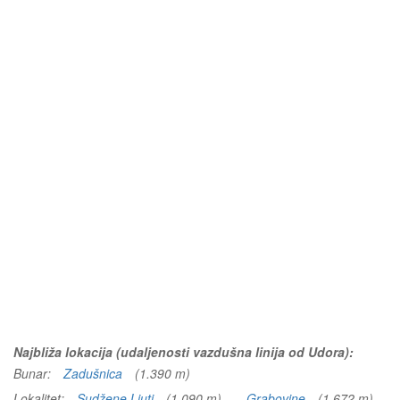
Najbliža lokacija (udaljenosti vazdušna linija od Udora):
Bunar:
Zadušnica
(1.390 m)
Lokalitet:
Sudžene Ljuti
(1.090 m)
Grabovine
(1.672 m)