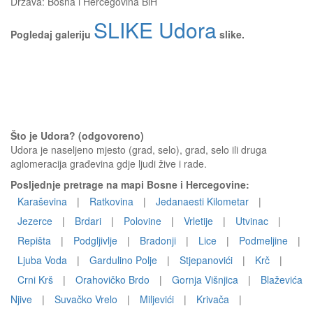
Država:
Bosna i Hercegovina BiH
SLIKE Udora
Pogledaj galeriju
slike.
Što je Udora? (odgovoreno)
Udora je naseljeno mjesto (grad, selo), grad, selo ili druga
aglomeracija građevina gdje ljudi žive i rade.
Posljednje pretrage na mapi Bosne i Hercegovine:
Karaševina
|
Ratkovina
|
Jedanaesti Kilometar
|
Jezerce
|
Brdari
|
Polovine
|
Vrletije
|
Utvinac
|
Repišta
|
Podgljivlje
|
Bradonji
|
Lice
|
Podmeljine
|
Ljuba Voda
|
Gardulino Polje
|
Stjepanovići
|
Krč
|
Crni Krš
|
Orahovičko Brdo
|
Gornja Višnjica
|
Blaževića
Njive
|
Suvačko Vrelo
|
Miljevići
|
Krivača
|