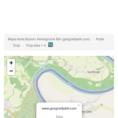
Mapa Karta Bosne i Hercegovine BiH (geografijabih.com)
Potok
Tinja
Tinja slike 1-4
+
−
×
www.geografijabih.com
Tinja