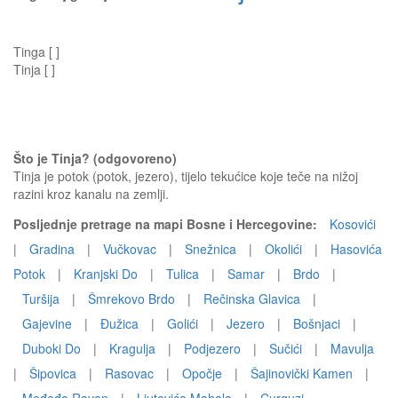
Tinga [ ]
Tinja [ ]
Što je Tinja? (odgovoreno)
Tinja je potok (potok, jezero), tijelo tekućice koje teče na nižoj
razini kroz kanalu na zemlji.
Posljednje pretrage na mapi Bosne i Hercegovine:
Kosovići
|
Gradina
|
Vučkovac
|
Snežnica
|
Okolići
|
Hasovića
Potok
|
Kranjski Do
|
Tulica
|
Samar
|
Brdo
|
Turšija
|
Šmrekovo Brdo
|
Rečinska Glavica
|
Gajevine
|
Đužica
|
Golići
|
Jezero
|
Bošnjaci
|
Duboki Do
|
Kragulja
|
Podjezero
|
Sučići
|
Mavulja
|
Šipovica
|
Rasovac
|
Opočje
|
Šajinovički Kamen
|