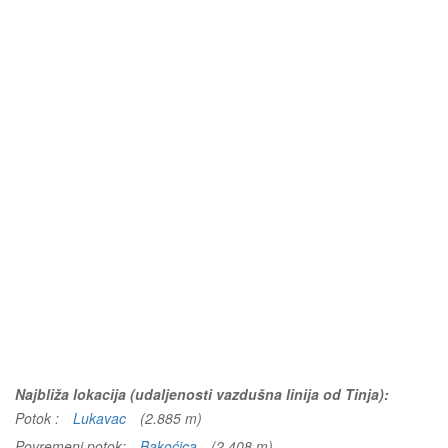
Najbliža lokacija (udaljenosti vazdušna linija od Tinja):
Potok :
Lukavac
(2.885 m)
Povremeni potok:
Bakoćica
(2.408 m)