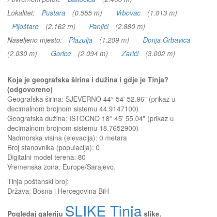
Lokalitet:
Pustara
(0.555 m)
Vrbovac
(1.013 m)
Pljoštare
(2.162 m)
Panjići
(2.880 m)
Naseljeno mjesto:
Plazulja
(1.209 m)
Donja Grbavica
(2.030 m)
Gorice
(2.094 m)
Zarići
(3.002 m)
Koja je geografska širina i dužina i gdje je Tinja?
(odgovoreno)
Geografska širina: SJEVERNO 44° 54' 52.96" (prikaz u
decimalnom brojnom sistemu 44.9147100)
Geografska dužina: ISTOČNO 18° 45' 55.04" (prikaz u
decimalnom brojnom sistemu 18.7652900)
Nadmorska visina (elevacija):
0 metara
Broj stanovnika (populacija): 0
Digitalni model terena: 80
Vremenska zona: Europe/Sarajevo.
Tinja
poštanski broj:
Država:
Bosna i Hercegovina BiH
SLIKE Tinja
Pogledaj galeriju
slike.