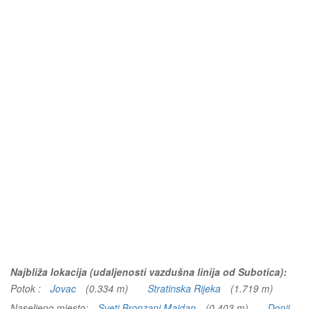
Najbliža lokacija (udaljenosti vazdušna linija od Subotica):
Potok :
Jovac
(0.334 m)
Stratinska Rijeka
(1.719 m)
Naseljeno mjesto:
Sveti Bronzani Majdan
(0.403 m)
Donji