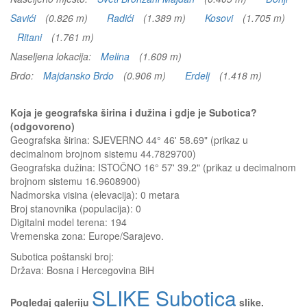
Savići
(0.826 m)
Radići
(1.389 m)
Kosovi
(1.705 m)
Ritani
(1.761 m)
Naseljena lokacija:
Melina
(1.609 m)
Brdo:
Majdansko Brdo
(0.906 m)
Erdelj
(1.418 m)
Koja je geografska širina i dužina i gdje je Subotica?
(odgovoreno)
Geografska širina: SJEVERNO 44° 46' 58.69" (prikaz u
decimalnom brojnom sistemu 44.7829700)
Geografska dužina: ISTOČNO 16° 57' 39.2" (prikaz u decimalnom
brojnom sistemu 16.9608900)
Nadmorska visina (elevacija):
0 metara
Broj stanovnika (populacija): 0
Digitalni model terena: 194
Vremenska zona: Europe/Sarajevo.
Subotica
poštanski broj:
Država:
Bosna i Hercegovina BiH
SLIKE Subotica
Pogledaj galeriju
slike.