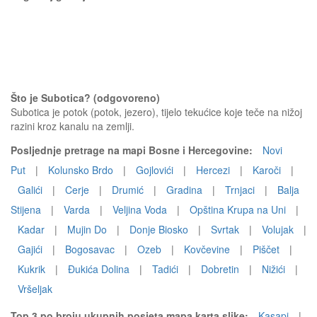
Što je Subotica? (odgovoreno)
Subotica je potok (potok, jezero), tijelo tekućice koje teče na nižoj
razini kroz kanalu na zemlji.
Posljednje pretrage na mapi Bosne i Hercegovine:
Novi
Put
|
Kolunsko Brdo
|
Gojlovići
|
Hercezi
|
Karoči
|
Galići
|
Cerje
|
Drumić
|
Gradina
|
Trnjaci
|
Balja
Stijena
|
Varda
|
Veljina Voda
|
Opština Krupa na Uni
|
Kadar
|
Mujin Do
|
Donje Biosko
|
Svrtak
|
Volujak
|
Gajići
|
Bogosavac
|
Ozeb
|
Kovčevine
|
Piščet
|
Kukrik
|
Đukića Dolina
|
Tadići
|
Dobretin
|
Nižići
|
Vršeljak
Top 3 po broju ukupnih posjeta mapa karta slike:
Kasapi
|