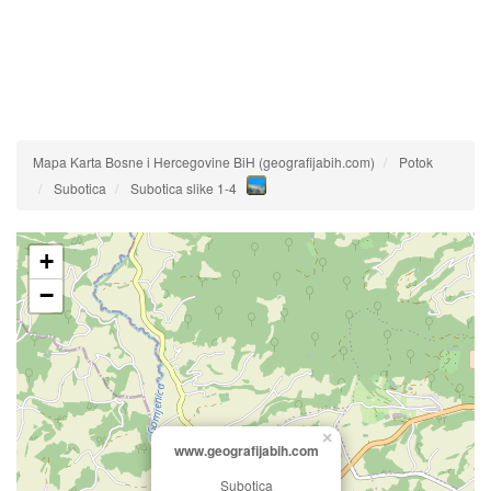
Mapa Karta Bosne i Hercegovine BiH (geografijabih.com)
Potok
Subotica
Subotica slike 1-4
+
−
×
www.geografijabih.com
Subotica