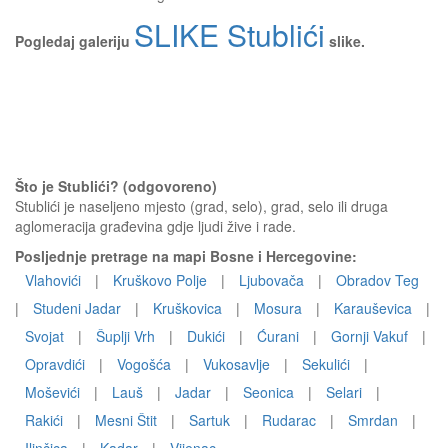
SLIKE Stublići
Pogledaj galeriju
slike.
Što je Stublići? (odgovoreno)
Stublići je naseljeno mjesto (grad, selo), grad, selo ili druga
aglomeracija građevina gdje ljudi žive i rade.
Posljednje pretrage na mapi Bosne i Hercegovine:
Vlahovići
|
Kruškovo Polje
|
Ljubovača
|
Obradov Teg
|
Studeni Jadar
|
Kruškovica
|
Mosura
|
Karauševica
|
Svojat
|
Šuplji Vrh
|
Dukići
|
Ćurani
|
Gornji Vakuf
|
Opravdići
|
Vogošća
|
Vukosavlje
|
Sekulići
|
Moševići
|
Lauš
|
Jadar
|
Seonica
|
Selari
|
Rakići
|
Mesni Štit
|
Sartuk
|
Rudarac
|
Smrdan
|