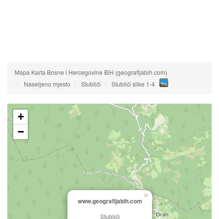
Mapa Karta Bosne i Hercegovine BiH (geografijabih.com)
Naseljeno mjesto
Stublići
Stublići slike 1-4
+
−
×
www.geografijabih.com
Stublići