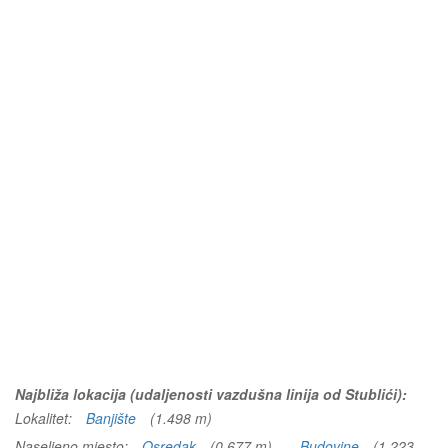
Najbliža lokacija (udaljenosti vazdušna linija od Stublići):
Lokalitet:
Banjište
(1.498 m)
Naseljeno mjesto:
Osredak
(0.677 m)
Budovine
(1.223