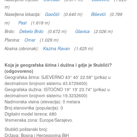
m)
Naseljena lokacija:
Gaočići
(0.640 m)
Biševići
(0.789
m)
Past
(1.618 m)
Brdo:
Debelo Brdo
(0.672 m)
Glavica
(2.026 m)
Planina:
Omar
(1.029 m)
Kosina (obronak):
Kazina Ravan
(1.625 m)
Koja je geografska širina i dužina i gdje je Stublići?
(odgovoreno)
Geografska širina: SJEVERNO 43° 40' 22.58" (prikaz u
decimalnom brojnom sistemu 43.6729400)
Geografska dužina: ISTOČNO 19° 19' 23.74" (prikaz u
decimalnom brojnom sistemu 19.3232600)
Nadmorska visina (elevacija):
0 metara
Broj stanovnika (populacija): 0
Digitalni model terena: 680
Vremenska zona: Europe/Sarajevo.
Stublići
poštanski broj:
Država:
Bosna i Hercegovina BiH