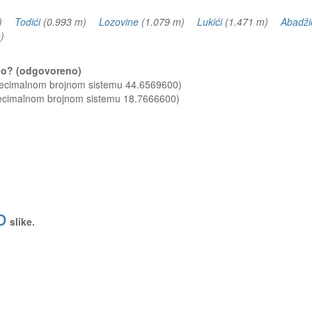
 m)
Todići
(0.993 m)
Lozovine
(1.079 m)
Lukići
(1.471 m)
Abadži
 m)
Brdo? (odgovoreno)
 decimalnom brojnom sistemu 44.6569600)
decimalnom brojnom sistemu 18.7666600)
o
slike.