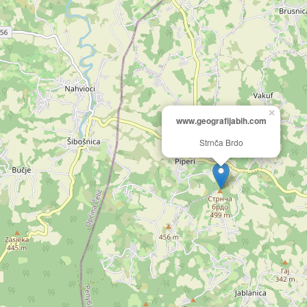
×
www.geografijabih.com
Strnča Brdo