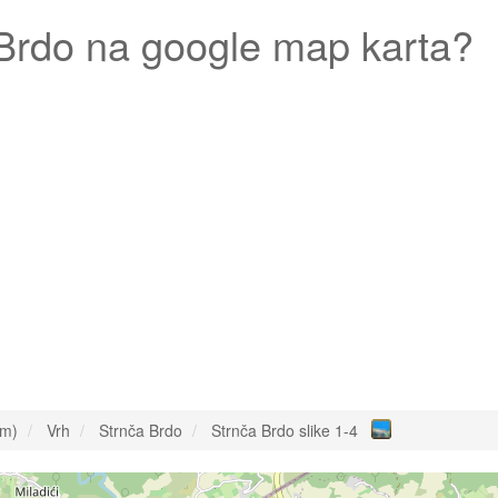
Brdo
na google map karta?
om)
Vrh
Strnča Brdo
Strnča Brdo slike 1-4