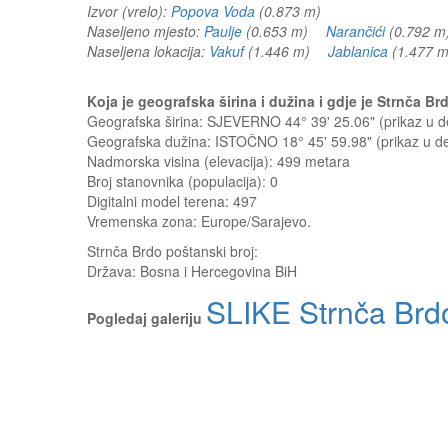
Izvor (vrelo):
Popova Voda
(0.873 m)
Naseljeno mjesto:
Paulje
(0.653 m)
Narančići
(0.792
Naseljena lokacija:
Vakuf
(1.446 m)
Jablanica
(1.477
Koja je geografska širina i dužina i gdje je Strnča 
Geografska širina: SJEVERNO 44° 39' 25.06" (prikaz u
Geografska dužina: ISTOČNO 18° 45' 59.98" (prikaz u 
Nadmorska visina (elevacija):
499 metara
Broj stanovnika (populacija): 0
Digitalni model terena: 497
Vremenska zona: Europe/Sarajevo.
Strnča Brdo
poštanski broj:
Država:
Bosna i Hercegovina BiH
SLIKE Strnča Brd
Pogledaj galeriju