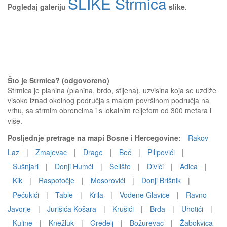
SLIKE Strmica
Pogledaj galeriju
slike.
Što je Strmica? (odgovoreno)
Strmica je planina (planina, brdo, stijena), uzvisina koja se uzdiže
visoko iznad okolnog područja s malom površinom područja na
vrhu, sa strmim obroncima i s lokalnim reljefom od 300 metara i
više.
Posljednje pretrage na mapi Bosne i Hercegovine:
Rakov
Laz
|
Zmajevac
|
Drage
|
Beč
|
Pilipovići
|
Šušnjari
|
Donji Humći
|
Selište
|
Divići
|
Adica
|
Kik
|
Raspotočje
|
Mosorovići
|
Donji Brišnik
|
Pećukići
|
Table
|
Krila
|
Vodene Glavice
|
Ravno
Javorje
|
Jurišića Košara
|
Krušići
|
Brda
|
Uhotići
|
Kuline
|
Knežluk
|
Gredelj
|
Božurevac
|
Žabokvica