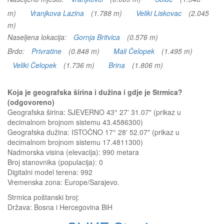
m)
Vranjkova Lazina
(1.788 m)
Veliki Liskovac
(2.045
m)
Naseljena lokacija:
Gornja Britvica
(0.576 m)
Brdo:
Privratine
(0.848 m)
Mali Čelopek
(1.495 m)
Veliki Čelopek
(1.736 m)
Brina
(1.806 m)
Koja je geografska širina i dužina i gdje je Strmica?
(odgovoreno)
Geografska širina: SJEVERNO 43° 27' 31.07" (prikaz u
decimalnom brojnom sistemu 43.4586300)
Geografska dužina: ISTOČNO 17° 28' 52.07" (prikaz u
decimalnom brojnom sistemu 17.4811300)
Nadmorska visina (elevacija):
990 metara
Broj stanovnika (populacija): 0
Digitalni model terena: 992
Vremenska zona: Europe/Sarajevo.
Strmica
poštanski broj:
Država:
Bosna i Hercegovina BiH