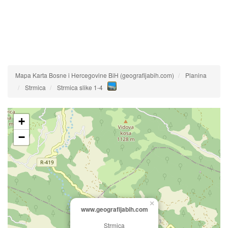
Mapa Karta Bosne i Hercegovine BiH (geografijabih.com)
Planina
Strmica
Strmica slike 1-4
+
−
×
www.geografijabih.com
Strmica