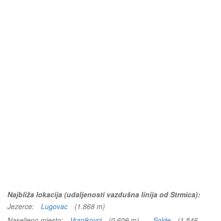
Najbliža lokacija (udaljenosti vazdušna linija od Strmica):
Jezerce:
Lugovac
(1.868 m)
Naseljeno mjesto:
Vranjkovci
(0.609 m)
Solde
(1.546