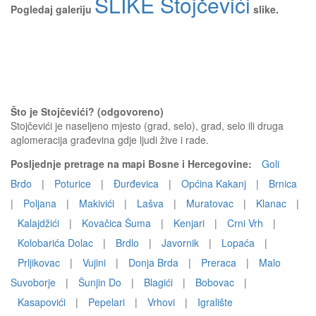
SLIKE Stojčevići
Pogledaj galeriju
slike.
Što je Stojčevići? (odgovoreno)
Stojčevići je naseljeno mjesto (grad, selo), grad, selo ili druga
aglomeracija građevina gdje ljudi žive i rade.
Posljednje pretrage na mapi Bosne i Hercegovine:
Goli
Brdo
|
Poturice
|
Đurđevica
|
Općina Kakanj
|
Brnica
|
Poljana
|
Makivići
|
Lašva
|
Muratovac
|
Klanac
|
Kalajdžići
|
Kovačica Šuma
|
Kenjari
|
Crni Vrh
|
Kolobarića Dolac
|
Brdlo
|
Javornik
|
Lopaća
|
Prljikovac
|
Vujini
|
Donja Brda
|
Preraca
|
Malo
Suvoborje
|
Šunjin Do
|
Blagići
|
Bobovac
|
Kasapovići
|
Pepelari
|
Vrhovi
|
Igralište