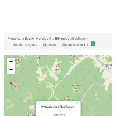
Mapa Karta Bosne i Hercegovine BiH (geografijabih.com)
Naseljeno mjesto
Stojčevići
Stojčevići slike 1-4
+
−
×
www.geografijabih.com
Stojčevići