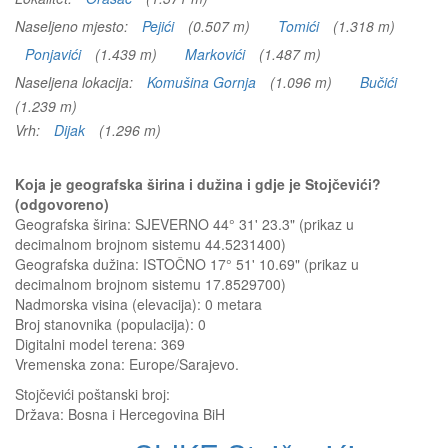
Naseljeno mjesto:
Pejići
(0.507 m)
Tomići
(1.318 m)
Ponjavići
(1.439 m)
Markovići
(1.487 m)
Naseljena lokacija:
Komušina Gornja
(1.096 m)
Bučići
(1.239 m)
Vrh:
Dijak
(1.296 m)
Koja je geografska širina i dužina i gdje je Stojčevići?
(odgovoreno)
Geografska širina: SJEVERNO 44° 31' 23.3" (prikaz u
decimalnom brojnom sistemu 44.5231400)
Geografska dužina: ISTOČNO 17° 51' 10.69" (prikaz u
decimalnom brojnom sistemu 17.8529700)
Nadmorska visina (elevacija):
0 metara
Broj stanovnika (populacija): 0
Digitalni model terena: 369
Vremenska zona: Europe/Sarajevo.
Stojčevići
poštanski broj:
Država:
Bosna i Hercegovina BiH