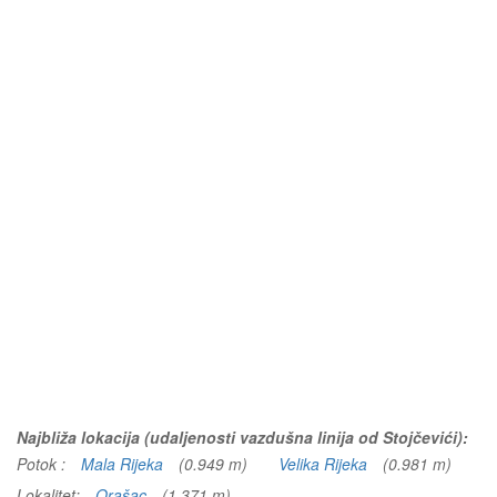
Najbliža lokacija (udaljenosti vazdušna linija od Stojčevići):
Potok :
Mala Rijeka
(0.949 m)
Velika Rijeka
(0.981 m)
Lokalitet:
Orašac
(1.371 m)