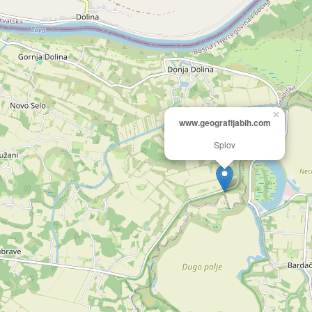
×
www.geografijabih.com
Splov