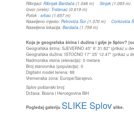
Ribnjaci:
Ribnjak Bardača
(1.046 m)
Sinjak
(1.093 m
Izvor (vrelo):
Trstenac
(0.619 m)
Potok :
srbac
(1.657 m)
Naseljeno mjesto:
Petrovića Šor
(1.370 m)
Corkovića Š
Naseljena lokacija:
Bardača
(1.759 m)
Koja je geografska širina i dužina i gdje je Splov? 
Geografska širina: SJEVERNO 45° 6' 31.82" (prikaz u 
Geografska dužina: ISTOČNO 17° 25' 12.47" (prikaz u 
Nadmorska visina (elevacija):
0 metara
Broj stanovnika (populacija): 0
Digitalni model terena: 88
Vremenska zona: Europe/Sarajevo.
Splov
poštanski broj:
Država:
Bosna i Hercegovina BiH
SLIKE Splov
Pogledaj galeriju
slike.