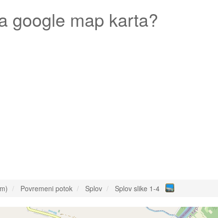
a google map karta?
om)
Povremeni potok
Splov
Splov slike 1-4