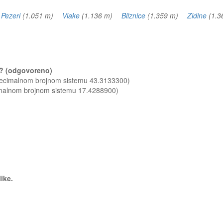
)
Pezeri
(1.051 m)
Vlake
(1.136 m)
Bliznice
(1.359 m)
Zidine
(1.
ša? (odgovoreno)
 decimalnom brojnom sistemu 43.3133300)
imalnom brojnom sistemu 17.4288900)
like.