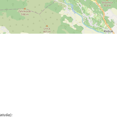
đatuša):