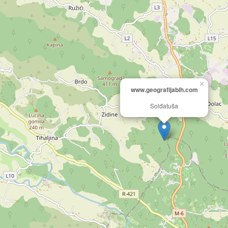
×
www.geografijabih.com
Solđatuša