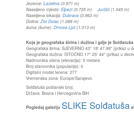
Jezerce:
Lazetina
(0.971 m)
Naseljeno mjesto:
Elpezi
(0.725 m)
Jurčići
(1.045 m
Naseljena lokacija:
Dubrava
(0.963 m)
Dolina:
Zivi Dolac
(1.088 m)
šuma (šume):
Drnova Ljut
(1.013 m)
Koja je geografska širina i dužina i gdje je Solđatu
Geografska širina: SJEVERNO 43° 18' 47.99" (prikaz u
Geografska dužina: ISTOČNO 17° 25' 44" (prikaz u dec
Nadmorska visina (elevacija):
0 metara
Broj stanovnika (populacija): 0
Digitalni model terena: 277
Vremenska zona: Europe/Sarajevo.
Solđatuša
poštanski broj:
Država:
Bosna i Hercegovina BiH
SLIKE Solđatuša
Pogledaj galeriju
s