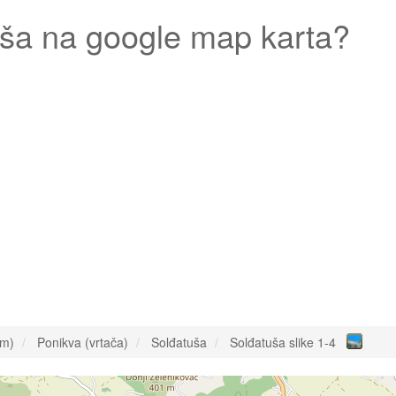
uša
na google map karta?
om)
Ponikva (vrtača)
Solđatuša
Solđatuša slike 1-4