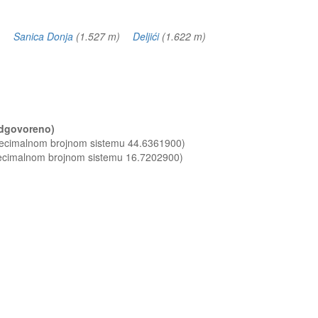
 m)
Sanica Donja
(1.527 m)
Deljići
(1.622 m)
(odgovoreno)
 decimalnom brojnom sistemu 44.6361900)
decimalnom brojnom sistemu 16.7202900)