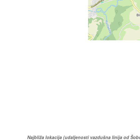
Najbliža lokacija (udaljenosti vazdušna linija od Šobo