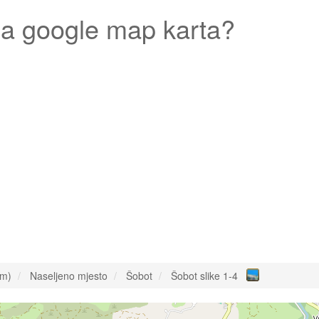
a google map karta?
om)
Naseljeno mjesto
Šobot
Šobot slike 1-4