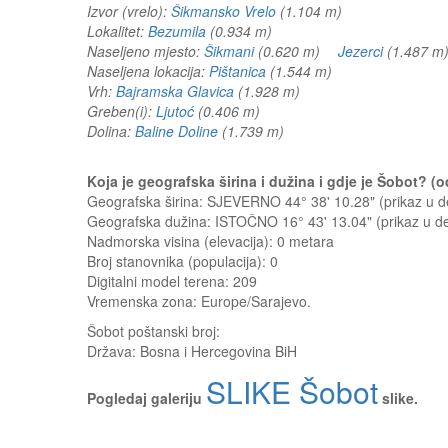
Izvor (vrelo):
Šikmansko Vrelo
(1.104 m)
Lokalitet:
Bezumila
(0.934 m)
Naseljeno mjesto:
Šikmani
(0.620 m)
Jezerci
(1.487
Naseljena lokacija:
Pištanica
(1.544 m)
Vrh:
Bajramska Glavica
(1.928 m)
Greben(i):
Ljutoć
(0.406 m)
Dolina:
Baline Doline
(1.739 m)
Koja je geografska širina i dužina i gdje je Šobot? 
Geografska širina: SJEVERNO 44° 38' 10.28" (prikaz u
Geografska dužina: ISTOČNO 16° 43' 13.04" (prikaz u 
Nadmorska visina (elevacija):
0 metara
Broj stanovnika (populacija): 0
Digitalni model terena: 209
Vremenska zona: Europe/Sarajevo.
Šobot
poštanski broj:
Država:
Bosna i Hercegovina BiH
SLIKE Šobot
Pogledaj galeriju
slike.