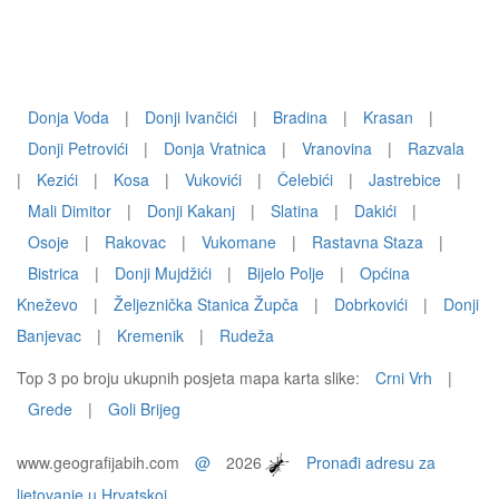
Donja Voda
|
Donji Ivančići
|
Bradina
|
Krasan
|
Donji Petrovići
|
Donja Vratnica
|
Vranovina
|
Razvala
|
Kezići
|
Kosa
|
Vukovići
|
Čelebići
|
Jastrebice
|
Mali Dimitor
|
Donji Kakanj
|
Slatina
|
Dakići
|
Osoje
|
Rakovac
|
Vukomane
|
Rastavna Staza
|
Bistrica
|
Donji Mujdžići
|
Bijelo Polje
|
Općina
Kneževo
|
Željeznička Stanica Župča
|
Dobrkovići
|
Donji
Banjevac
|
Kremenik
|
Rudeža
Top 3 po broju ukupnih posjeta mapa karta slike:
Crni Vrh
|
Grede
|
Goli Brijeg
www.geografijabih.com
@
2026
Pronađi adresu za
ljetovanje u Hrvatskoj