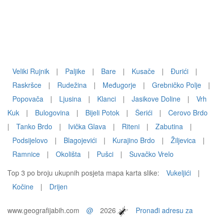
Veliki Rujnik
|
Paljike
|
Bare
|
Kusače
|
Đurići
|
Raskršce
|
Rudežina
|
Međugorje
|
Grebničko Polje
|
Popovača
|
Ljusina
|
Klanci
|
Jasikove Doline
|
Vrh
Kuk
|
Bulogovina
|
Bijeli Potok
|
Šerići
|
Cerovo Brdo
|
Tanko Brdo
|
Ivička Glava
|
Riteni
|
Zabutina
|
Podsijelovo
|
Blagojevići
|
Kurajino Brdo
|
Žiljevica
|
Ramnice
|
Okolišta
|
Pušci
|
Suvačko Vrelo
Top 3 po broju ukupnih posjeta mapa karta slike:
Vukeljići
|
Kočine
|
Drijen
www.geografijabih.com
@
2026
Pronađi adresu za