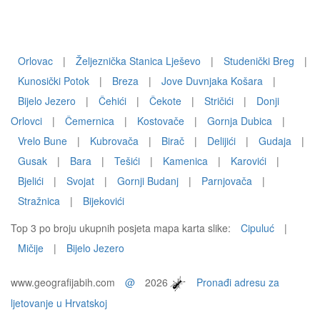
Orlovac
|
Željeznička Stanica Lješevo
|
Studenički Breg
|
Kunosički Potok
|
Breza
|
Jove Duvnjaka Košara
|
Bijelo Jezero
|
Čehići
|
Čekote
|
Stričići
|
Donji
Orlovci
|
Čemernica
|
Kostovače
|
Gornja Dubica
|
Vrelo Bune
|
Kubrovača
|
Birač
|
Delijići
|
Gudaja
|
Gusak
|
Bara
|
Tešići
|
Kamenica
|
Karovići
|
Bjelići
|
Svojat
|
Gornji Budanj
|
Parnjovača
|
Stražnica
|
Bijekovići
Top 3 po broju ukupnih posjeta mapa karta slike:
Cipuluć
|
Mičije
|
Bijelo Jezero
www.geografijabih.com
@
2026
Pronađi adresu za
ljetovanje u Hrvatskoj