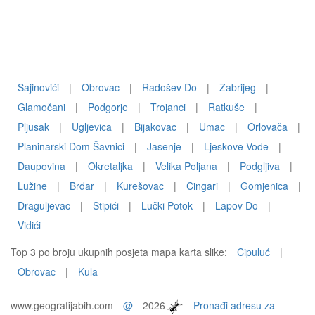
Sajinovići
|
Obrovac
|
Radošev Do
|
Zabrijeg
|
Glamočani
|
Podgorje
|
Trojanci
|
Ratkuše
|
Pljusak
|
Ugljevica
|
Bijakovac
|
Umac
|
Orlovača
|
Planinarski Dom Šavnici
|
Jasenje
|
Ljeskove Vode
|
Daupovina
|
Okretaljka
|
Velika Poljana
|
Podgljiva
|
Lužine
|
Brdar
|
Kurešovac
|
Čingari
|
Gomjenica
|
Draguljevac
|
Stipići
|
Lučki Potok
|
Lapov Do
|
Vidići
Top 3 po broju ukupnih posjeta mapa karta slike:
Cipuluć
|
Obrovac
|
Kula
www.geografijabih.com
@
2026
Pronađi adresu za