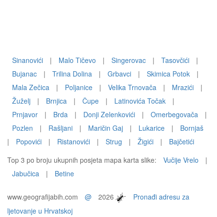
Sinanovići
|
Malo Tičevo
|
Singerovac
|
Tasovčići
|
Bujanac
|
Trilina Dolina
|
Grbavci
|
Skimica Potok
|
Mala Zečica
|
Poljanice
|
Velika Trnovača
|
Mrazići
|
Žuželj
|
Brnjica
|
Čupe
|
Latinovića Točak
|
Prnjavor
|
Brda
|
Donji Zelenkovići
|
Omerbegovača
|
Pozlen
|
Rašljani
|
Maričin Gaj
|
Lukarice
|
Bornjaš
|
Popovići
|
Ristanovići
|
Strug
|
Žigići
|
Bajčetići
Top 3 po broju ukupnih posjeta mapa karta slike:
Vučije Vrelo
|
Jabučica
|
Betine
www.geografijabih.com
@
2026
Pronađi adresu za
ljetovanje u Hrvatskoj