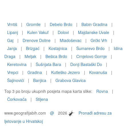
Vrntiš
|
Gromile
|
Debelo Brdo
|
Babin Gradina
|
Lipanj
|
Kulen Vakuf
|
Dolovi
|
Majdanske Uvale
|
Gaj
|
Drenove Doline
|
Miadoševac
|
Grčki Vrh
|
Janja
|
Brizgać
|
Kostajnica
|
Šumarevo Brdo
|
Idina
Draga
|
Meljak
|
Bešica Brdo
|
Crnjelovo Gornje
|
Keretovina
|
Šušnjata Bara
|
Donji Bastaški Do
|
Vrepci
|
Gradina
|
Kutleško Jezero
|
Kovanuša
|
Šajinovići
|
Banjica
|
Grabova Glavica
Top 3 po broju ukupnih posjeta mapa karta slike:
Rovna
|
Ćorkovača
|
Stijena
www.geografijabih.com
@
2026
Pronađi adresu za
ljetovanje u Hrvatskoj