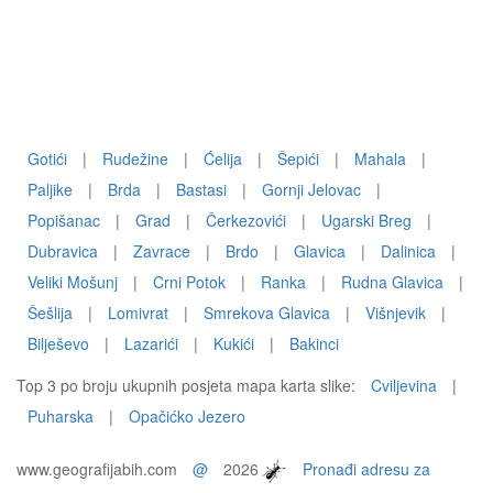
Gotići
|
Rudežine
|
Ćelija
|
Šepići
|
Mahala
|
Paljike
|
Brda
|
Bastasi
|
Gornji Jelovac
|
Popišanac
|
Grad
|
Čerkezovići
|
Ugarski Breg
|
Dubravica
|
Zavrace
|
Brdo
|
Glavica
|
Dalinica
|
Veliki Mošunj
|
Crni Potok
|
Ranka
|
Rudna Glavica
|
Šešlija
|
Lomivrat
|
Smrekova Glavica
|
Višnjevik
|
Bilješevo
|
Lazarići
|
Kukići
|
Bakinci
Top 3 po broju ukupnih posjeta mapa karta slike:
Cviljevina
|
Puharska
|
Opačićko Jezero
www.geografijabih.com
@
2026
Pronađi adresu za