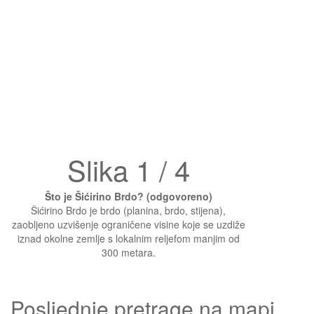
Slika 1 / 4
Što je Šićirino Brdo? (odgovoreno)
Šićirino Brdo je brdo (planina, brdo, stijena),
zaobljeno uzvišenje ograničene visine koje se uzdiže
iznad okolne zemlje s lokalnim reljefom manjim od
300 metara.
Posljednje pretrage na mapi