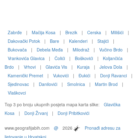
Zabrđe
|
Mačija Kosa
|
Brezik
|
Cerska
|
Milišići
|
Dakovački Potok
|
Bare
|
Kalenderi
|
Stajići
|
Bukovača
|
Debela Međa
|
Milodraž
|
Vučino Brdo
|
Vrankovića Glavica
|
Čolići
|
Boškovići
|
Koljančića
Brdo
|
Vrhovi
|
Glavića Vis
|
Kuraja
|
Jelova Dola
|
Kamenički Premet
|
Vukovići
|
Đukići
|
Donji Ravanci
|
Sjedinovac
|
Danilovići
|
Smolnica
|
Martin Brod
|
Vlaškovci
Top 3 po broju ukupnih posjeta mapa karta slike:
Glavička
Kosa
|
Donji Žrvanj
|
Donji Pribitkovići
www.geografijabih.com
@
2026
Pronađi adresu za
ljetovanje u Hrvatskoj