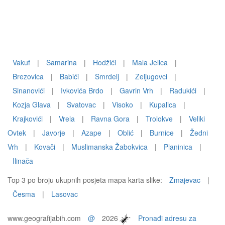
Vakuf
|
Samarina
|
Hodžići
|
Mala Jelica
|
Brezovica
|
Babići
|
Smrdelj
|
Zeljugovci
|
Sinanovići
|
Ivkovića Brdo
|
Gavrin Vrh
|
Radukići
|
Kozja Glava
|
Svatovac
|
Visoko
|
Kupalica
|
Krajkovići
|
Vrela
|
Ravna Gora
|
Trolokve
|
Veliki
Ovtek
|
Javorje
|
Azape
|
Oblić
|
Burnice
|
Žedni
Vrh
|
Kovači
|
Muslimanska Žabokvica
|
Planinica
|
Ilinača
Top 3 po broju ukupnih posjeta mapa karta slike:
Zmajevac
|
Česma
|
Lasovac
www.geografijabih.com
@
2026
Pronađi adresu za