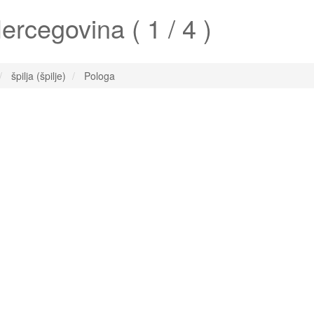
rcegovina ( 1 / 4 )
špilja (špilje)
Pologa