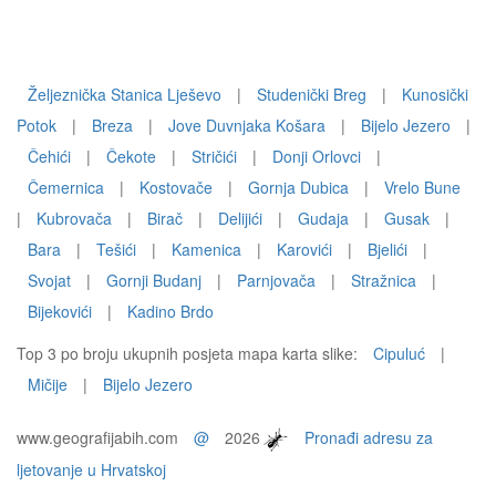
Željeznička Stanica Lješevo
|
Studenički Breg
|
Kunosički
Potok
|
Breza
|
Jove Duvnjaka Košara
|
Bijelo Jezero
|
Čehići
|
Čekote
|
Stričići
|
Donji Orlovci
|
Čemernica
|
Kostovače
|
Gornja Dubica
|
Vrelo Bune
|
Kubrovača
|
Birač
|
Delijići
|
Gudaja
|
Gusak
|
Bara
|
Tešići
|
Kamenica
|
Karovići
|
Bjelići
|
Svojat
|
Gornji Budanj
|
Parnjovača
|
Stražnica
|
Bijekovići
|
Kadino Brdo
Top 3 po broju ukupnih posjeta mapa karta slike:
Cipuluć
|
Mičije
|
Bijelo Jezero
www.geografijabih.com
@
2026
Pronađi adresu za
ljetovanje u Hrvatskoj