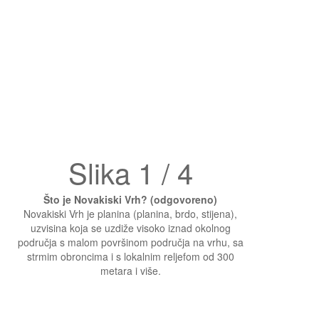
Slika 1 / 4
Što je Novakiski Vrh? (odgovoreno)
Novakiski Vrh je planina (planina, brdo, stijena),
uzvisina koja se uzdiže visoko iznad okolnog
područja s malom površinom područja na vrhu, sa
strmim obroncima i s lokalnim reljefom od 300
metara i više.