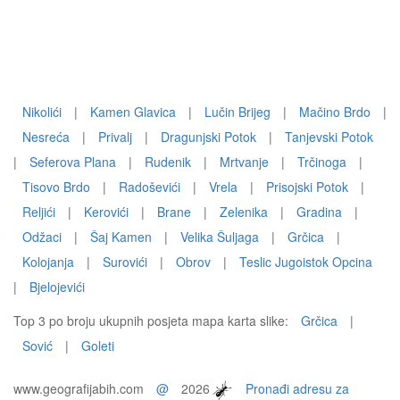
Nikolići
|
Kamen Glavica
|
Lučin Brijeg
|
Mačino Brdo
|
Nesreća
|
Privalj
|
Dragunjski Potok
|
Tanjevski Potok
|
Seferova Plana
|
Rudenik
|
Mrtvanje
|
Trčinoga
|
Tisovo Brdo
|
Radoševići
|
Vrela
|
Prisojski Potok
|
Reljići
|
Kerovići
|
Brane
|
Zelenika
|
Gradina
|
Odžaci
|
Šaj Kamen
|
Velika Šuljaga
|
Grčica
|
Kolojanja
|
Surovići
|
Obrov
|
Teslic Jugoistok Opcina
|
Bjelojevići
Top 3 po broju ukupnih posjeta mapa karta slike:
Grčica
|
Sović
|
Goleti
www.geografijabih.com
@
2026
Pronađi adresu za