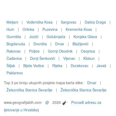
Meljani
|
Vođenička Kosa
|
Sargovac
|
Dalića Draga
|
Hum
|
Orlinka
|
Puzevina
|
Kremenita Kosa
|
Guvništa
|
Jozići
|
Golubnjača
|
Konjska Glava
|
Bogdanuša
|
Dvorišta
|
Drvar
|
Blažijevići
|
Rakovac
|
Poljice
|
Gornji Obodnik
|
Osojnica
|
Čađavica
|
Donji Šenkovići
|
Vijenac
|
Klobun
|
Šiljak
|
Bijele Vodice
|
Rijeka
|
Durakovac
|
Javaš
|
Paklarevo
Top 3 po broju ukupnih posjeta mapa karta slike:
Drvar
|
Železnička Stanica Ševarlije
|
Železnička Stanica Ševarlije
www.geografijabih.com
@
2026
Pronađi adresu za
ljetovanje u Hrvatskoj