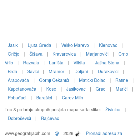
Jasik
|
Ljuta Greda
|
Veliko Marevo
|
Klenovac
|
Gričje
|
Šišava
|
Kravarevica
|
Marjanovići
|
Crno
Vrilo
|
Razvala
|
Laništa
|
Vilišta
|
Jajina Stena
|
Brda
|
Savići
|
Mramor
|
Doljani
|
Durakovići
|
Arapovača
|
Gornji Čekanići
|
Matićki Dolac
|
Ratine
|
Kapetanovača
|
Kose
|
Jasikovac
|
Grad
|
Marići
|
Pobuđaci
|
Barašići
|
Carev Mlin
Top 3 po broju ukupnih posjeta mapa karta slike:
Živinice
|
Dobroševići
|
Rajčevac
www.geografijabih.com
@
2026
Pronađi adresu za