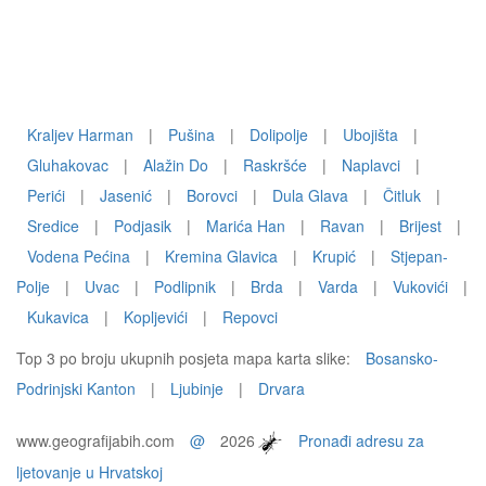
Kraljev Harman
|
Pušina
|
Dolipolje
|
Ubojišta
|
Gluhakovac
|
Alažin Do
|
Raskršće
|
Naplavci
|
Perići
|
Jasenić
|
Borovci
|
Dula Glava
|
Čitluk
|
Sredice
|
Podjasik
|
Marića Han
|
Ravan
|
Brijest
|
Vodena Pećina
|
Kremina Glavica
|
Krupić
|
Stjepan-
Polje
|
Uvac
|
Podlipnik
|
Brda
|
Varda
|
Vukovići
|
Kukavica
|
Kopljevići
|
Repovci
Top 3 po broju ukupnih posjeta mapa karta slike:
Bosansko-
Podrinjski Kanton
|
Ljubinje
|
Drvara
www.geografijabih.com
@
2026
Pronađi adresu za
ljetovanje u Hrvatskoj