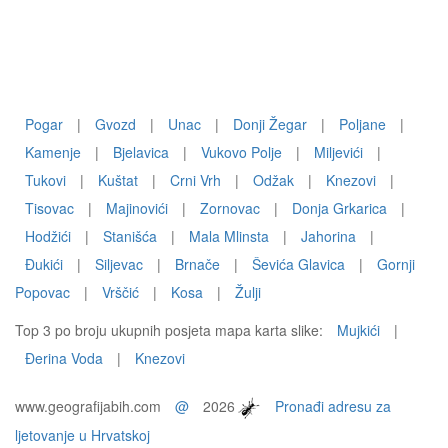
Pogar
|
Gvozd
|
Unac
|
Donji Žegar
|
Poljane
|
Kamenje
|
Bjelavica
|
Vukovo Polje
|
Miljevići
|
Tukovi
|
Kuštat
|
Crni Vrh
|
Odžak
|
Knezovi
|
Tisovac
|
Majinovići
|
Zornovac
|
Donja Grkarica
|
Hodžići
|
Stanišća
|
Mala Mlinsta
|
Jahorina
|
Đukići
|
Siljevac
|
Brnače
|
Ševića Glavica
|
Gornji
Popovac
|
Vrščić
|
Kosa
|
Žulji
Top 3 po broju ukupnih posjeta mapa karta slike:
Mujkići
|
Đerina Voda
|
Knezovi
www.geografijabih.com
@
2026
Pronađi adresu za
ljetovanje u Hrvatskoj