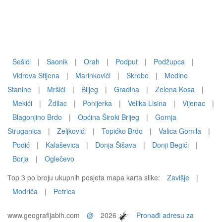
Šešići
|
Saonik
|
Orah
|
Podput
|
Podžupca
|
Vidrova Stijena
|
Marinkovići
|
Skrebe
|
Medine
Stanine
|
Mršići
|
Biljeg
|
Gradina
|
Zelena Kosa
|
Mekići
|
Ždilac
|
Ponijerka
|
Velika Lisina
|
Vijenac
|
Blagonjino Brdo
|
Općina Široki Brijeg
|
Gornja
Struganica
|
Zeljkovići
|
Topićko Brdo
|
Valica Gomila
|
Podić
|
Kalaševica
|
Donja Šišava
|
Donji Begići
|
Borja
|
Oglečevo
Top 3 po broju ukupnih posjeta mapa karta slike:
Zavišje
|
Modriča
|
Petrica
www.geografijabih.com
@
2026
Pronađi adresu za