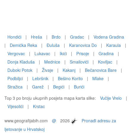
Hondići
|
Hreša
|
Brdo
|
Gradac
|
Vodena Gradina
|
Demićka Reka
|
Đuluša
|
Karanovica Do
|
Karaula
|
Vergovac
|
Lukavac
|
Ikići
|
Prisoje
|
Gradina
|
Donja Kladuša
|
Mednice
|
Smailovići
|
Koviljac
|
Duboki Potok
|
Živaje
|
Kakanj
|
Bečanovica Bare
|
Podbiljci
|
Lebršnik
|
Bešino Korito
|
Mlake
|
Stražica
|
Garež
|
Begići
|
Burići
Top 3 po broju ukupnih posjeta mapa karta slike:
Vučije Vrelo
|
Vijesolići
|
Krstac
www.geografijabih.com
@
2026
Pronađi adresu za
ljetovanje u Hrvatskoj