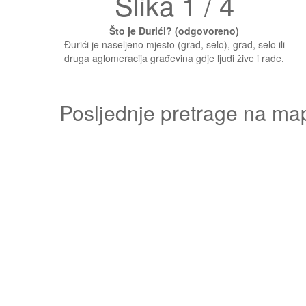
Slika 1 / 4
Što je Đurići? (odgovoreno)
Đurići je naseljeno mjesto (grad, selo), grad, selo ili
druga aglomeracija građevina gdje ljudi žive i rade.
Posljednje pretrage na ma