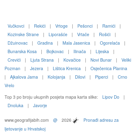
Vučkovci
|
Rekići
|
Vrtoge
|
Pešonci
|
Ramići
|
Kozinske Strane
|
Liporašće
|
Vrtače
|
Rošići
|
Džuinovac
|
Gradina
|
Mala Jasenica
|
Ogorelaća
|
Bunarska Kosa
|
Bojkovac
|
Ilinača
|
Lijeska
|
Crevići
|
Ljuta Strana
|
Kovačice
|
Novi Bunar
|
Veliki
Pozman
|
Jezera
|
Lištica Krenica
|
Osječenica Planina
|
Ajkalova Jama
|
Kolojanja
|
Dilovi
|
Piperci
|
Crno
Vrelo
Top 3 po broju ukupnih posjeta mapa karta slike:
Lipov Do
|
Dnoluka
|
Javorje
www.geografijabih.com
@
2026
Pronađi adresu za
ljetovanje u Hrvatskoj