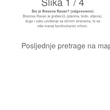
Slika 1 / 4
Što je Brezova Ravan? (odgovoreno)
Brezova Ravan je greben(i) (planina, brdo, stijena),
dugo i usko uzvišenje sa strmim stranama, te sa
više-manje kontinuiranim vrhom.
Posljednje pretrage na ma