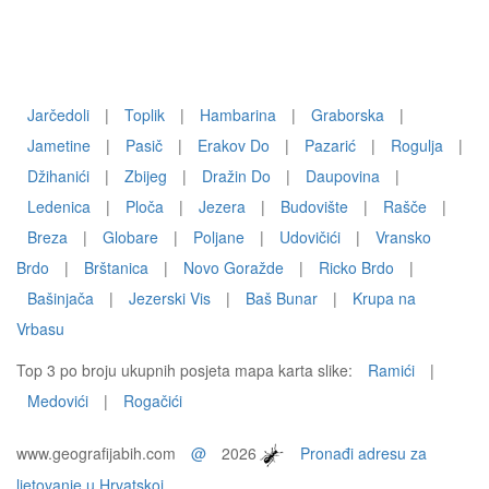
Jarčedoli
|
Toplik
|
Hambarina
|
Graborska
|
Jametine
|
Pasič
|
Erakov Do
|
Pazarić
|
Rogulja
|
Džihanići
|
Zbijeg
|
Dražin Do
|
Daupovina
|
Ledenica
|
Ploča
|
Jezera
|
Budovište
|
Rašče
|
Breza
|
Globare
|
Poljane
|
Udovičići
|
Vransko
Brdo
|
Brštanica
|
Novo Goražde
|
Ricko Brdo
|
Bašinjača
|
Jezerski Vis
|
Baš Bunar
|
Krupa na
Vrbasu
Top 3 po broju ukupnih posjeta mapa karta slike:
Ramići
|
Medovići
|
Rogačići
www.geografijabih.com
@
2026
Pronađi adresu za
ljetovanje u Hrvatskoj