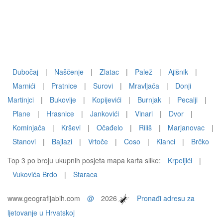
Dubočaj
|
Naščenje
|
Zlatac
|
Palež
|
Ajišnik
|
Marnići
|
Pratnice
|
Surovi
|
Mravljača
|
Donji
Martinjci
|
Bukovlje
|
Kopijevići
|
Burnjak
|
Pecalji
|
Plane
|
Hrasnice
|
Jankovići
|
Vinari
|
Dvor
|
Kominjača
|
Krševi
|
Očađelo
|
Riliš
|
Marjanovac
|
Stanovi
|
Bajlazi
|
Vrtoče
|
Coso
|
Klanci
|
Brčko
Top 3 po broju ukupnih posjeta mapa karta slike:
Krpeljići
|
Vukovića Brdo
|
Staraca
www.geografijabih.com
@
2026
Pronađi adresu za
ljetovanje u Hrvatskoj