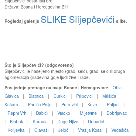
Slijepčevići
poštanski broj:
Država:
Bosna i Hercegovina BiH
SLIKE Slijepčevići
Pogledaj galeriju
slike.
Što je Slijepčevići? (odgovoreno)
Slijepčevići je naseljeno mjesto (grad, selo), grad, selo ili druga
aglomeracija građevina gdje ljudi žive i rade.
Posljednje pretrage na mapi Bosne i Hercegovine:
Obla
Glavica
|
Blatnica
|
Curkići
|
Pilipovići
|
Milišića
Košara
|
Panića Polje
|
Petrovići
|
Kozo
|
Poljaci
|
Repni Vrh
|
Babići
|
Visoko
|
Mljetvine
|
Dobrljevac
|
Klobuk
|
Karaula
|
Duge Njive
|
Drinadol
|
Kolijevka
|
Glavaši
|
Jeloć
|
Vražija Kosa
|
Vedašića