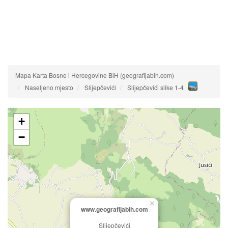
Mapa Karta Bosne i Hercegovine BiH (geografijabih.com)
Naseljeno mjesto
Slijepčevići
Slijepčevići slike 1-4
+
−
×
www.geografijabih.com
Slijepčevići