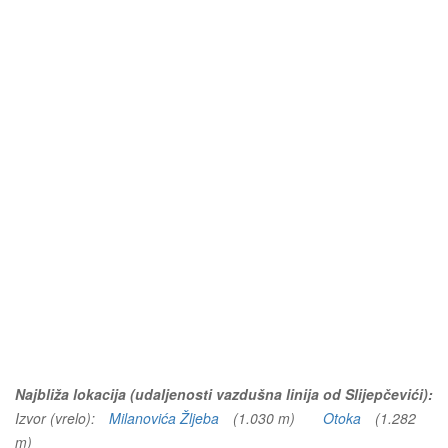
Najbliža lokacija (udaljenosti vazdušna linija od Slijepčevići):
Izvor (vrelo):
Milanovića Žljeba
(1.030 m)
Otoka
(1.282
m)