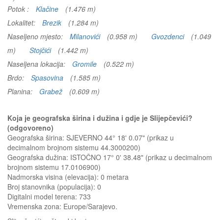
Potok :
Klačine
(1.476 m)
Lokalitet:
Brezik
(1.284 m)
Naseljeno mjesto:
Milanovići
(0.958 m)
Gvozdenci
(1.049
m)
Stojčići
(1.442 m)
Naseljena lokacija:
Gromile
(0.522 m)
Brdo:
Spasovina
(1.585 m)
Planina:
Grabež
(0.609 m)
Koja je geografska širina i dužina i gdje je Slijepčevići?
(odgovoreno)
Geografska širina: SJEVERNO 44° 18' 0.07" (prikaz u
decimalnom brojnom sistemu 44.3000200)
Geografska dužina: ISTOČNO 17° 0' 38.48" (prikaz u decimalnom
brojnom sistemu 17.0106900)
Nadmorska visina (elevacija):
0 metara
Broj stanovnika (populacija): 0
Digitalni model terena: 733
Vremenska zona: Europe/Sarajevo.