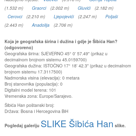
(1.532 m)
Graorci
(2.002 m)
Gluvići
(2.182 m)
Cerovci
(2.210 m)
Ljepojevići
(2.247 m)
Poljaši
(2.443 m)
Anadolija
(2.706 m)
Koja je geografska širina i dužina i gdje je Šibića Han?
(odgovoreno)
Geografska širina: SJEVERNO 45° 0' 57.49" (prikaz u
decimalnom brojnom sistemu 45.0159700)
Geografska dužina: ISTOČNO 17° 18' 42.3" (prikaz u decimalnom
brojnom sistemu 17.3117500)
Nadmorska visina (elevacija):
0 metara
Broj stanovnika (populacija): 0
Digitalni model terena: 101
Vremenska zona: Europe/Sarajevo.
Šibića Han
poštanski broj:
Država:
Bosna i Hercegovina BiH
SLIKE Šibića Han
Pogledaj galeriju
slike.