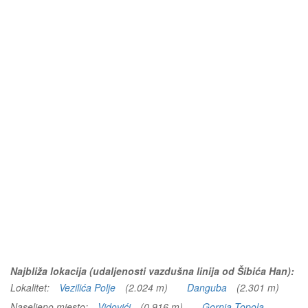
Najbliža lokacija (udaljenosti vazdušna linija od Šibića Han):
Lokalitet:
Vezilića Polje
(2.024 m)
Danguba
(2.301 m)
Naseljeno mjesto:
Vidovići
(0.916 m)
Gornja Topola