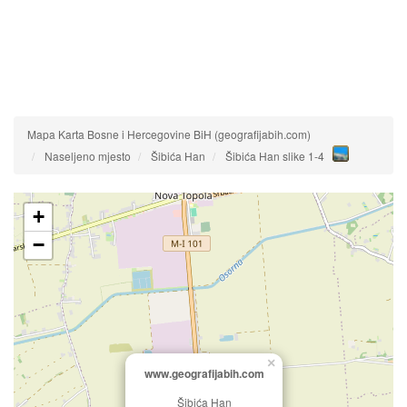
Mapa Karta Bosne i Hercegovine BiH (geografijabih.com)
Naseljeno mjesto
Šibića Han
Šibića Han slike 1-4
+
−
×
www.geografijabih.com
Šibića Han