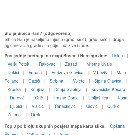
Što je Šibića Han? (odgovoreno)
Šibića Han je naseljeno mjesto (grad, selo), grad, selo ili druga
aglomeracija građevina gdje ljudi žive i rade.
Posljednje pretrage na mapi Bosne i Hercegovine:
Lisina
|
Veliki Potok
|
Rakovac
|
Zasad
|
Vrletne Uvale
|
Dakići
|
Veruša
|
Ferizova Glavica
|
Vrbovik
|
Male
Poljane
|
Gazići
|
Štrbina
|
Vulete
|
Šipina Glavica
|
Kruška
|
Konjina
|
Donja Slabinja
|
Kovačićke Košara
|
Đurevići
|
Grič
|
Hrasno Donje
|
Lipljašnica
|
Kosa
|
Ljubići
|
Vlajčići
|
Tanackovići
|
Ulović
|
Curkići
|
Zelenci
|
Dretulj
Top 3 po broju ukupnih posjeta mapa karta slike:
Opština
Šipovo
|
Velika Inova
|
Sovrle