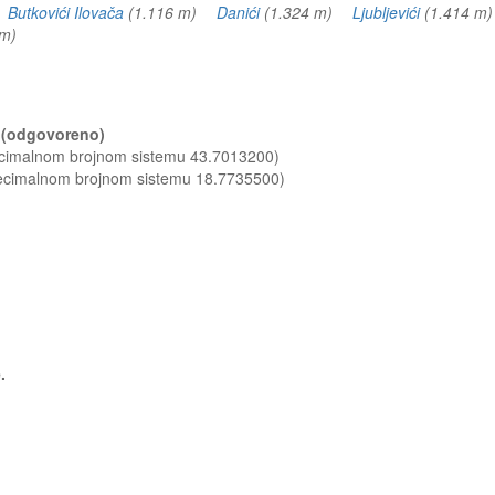
)
Butkovići Ilovača
(1.116 m)
Danići
(1.324 m)
Ljubljevići
(1.414 
5 m)
? (odgovoreno)
decimalnom brojnom sistemu 43.7013200)
decimalnom brojnom sistemu 18.7735500)
.