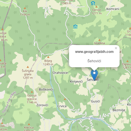
×
www.geografijabih.com
Šehovići