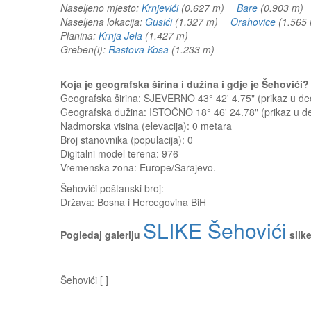
Naseljeno mjesto:
Krnjevići
(0.627 m)
Bare
(0.903 m
Naseljena lokacija:
Gusići
(1.327 m)
Orahovice
(1.56
Planina:
Krnja Jela
(1.427 m)
Greben(i):
Rastova Kosa
(1.233 m)
Koja je geografska širina i dužina i gdje je Šehovići
Geografska širina: SJEVERNO 43° 42' 4.75" (prikaz u 
Geografska dužina: ISTOČNO 18° 46' 24.78" (prikaz u 
Nadmorska visina (elevacija):
0 metara
Broj stanovnika (populacija): 0
Digitalni model terena: 976
Vremenska zona: Europe/Sarajevo.
Šehovići
poštanski broj:
Država:
Bosna i Hercegovina BiH
SLIKE Šehovići
Pogledaj galeriju
slike
Šehovići [ ]