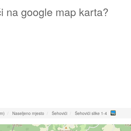
i
na google map karta?
om)
Naseljeno mjesto
Šehovići
Šehovići slike 1-4