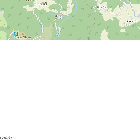
vići):