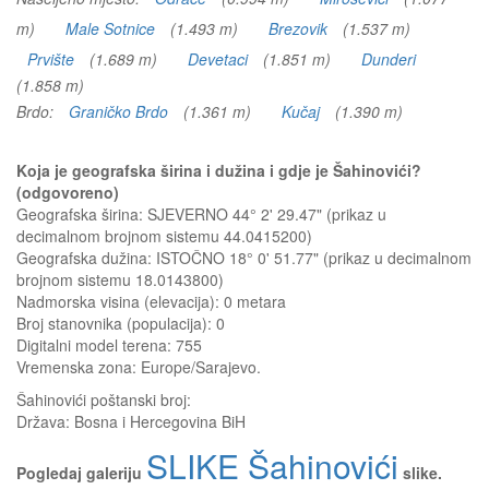
m)
Male Sotnice
(1.493 m)
Brezovik
(1.537 m)
Prvište
(1.689 m)
Devetaci
(1.851 m)
Dunderi
(1.858 m)
Brdo:
Graničko Brdo
(1.361 m)
Kučaj
(1.390 m)
Koja je geografska širina i dužina i gdje je Šahinovići?
(odgovoreno)
Geografska širina: SJEVERNO 44° 2' 29.47" (prikaz u
decimalnom brojnom sistemu 44.0415200)
Geografska dužina: ISTOČNO 18° 0' 51.77" (prikaz u decimalnom
brojnom sistemu 18.0143800)
Nadmorska visina (elevacija):
0 metara
Broj stanovnika (populacija): 0
Digitalni model terena: 755
Vremenska zona: Europe/Sarajevo.
Šahinovići
poštanski broj:
Država:
Bosna i Hercegovina BiH
SLIKE Šahinovići
Pogledaj galeriju
slike.