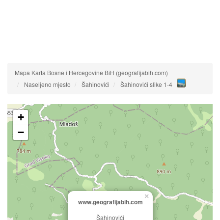
Mapa Karta Bosne i Hercegovine BiH (geografijabih.com)
Naseljeno mjesto
Šahinovići
Šahinovići slike 1-4
+
−
×
www.geografijabih.com
Šahinovići