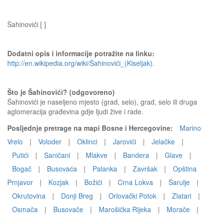
Šahinovići [ ]
Dodatni opis i informacije potražite na linku:
http://en.wikipedia.org/wiki/Šahinovići_(Kiseljak)
.
Što je Šahinovići? (odgovoreno)
Šahinovići je naseljeno mjesto (grad, selo), grad, selo ili druga
aglomeracija građevina gdje ljudi žive i rade.
Posljednje pretrage na mapi Bosne i Hercegovine:
Marino
Vrelo
|
Voloder
|
Oklinci
|
Jarovići
|
Jelačke
|
Putići
|
Saničani
|
Mlakve
|
Bandera
|
Glave
|
Bogač
|
Busovaća
|
Palanka
|
Završak
|
Opština
Prnjavor
|
Kozjak
|
Božići
|
Crna Lokva
|
Šarulje
|
Okrutovina
|
Donji Breg
|
Orlovački Potok
|
Zlatari
|
Osmača
|
Busovače
|
Marošička Rijeka
|
Morače
|