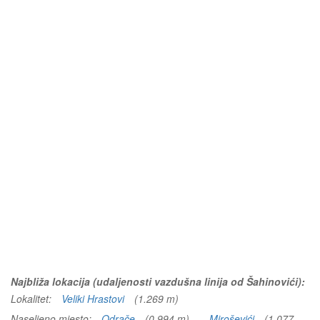
Najbliža lokacija (udaljenosti vazdušna linija od Šahinovići):
Lokalitet:
Veliki Hrastovi
(1.269 m)
Naseljeno mjesto:
Odrače
(0.994 m)
Miroševići
(1.077