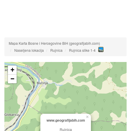
Mapa Karta Bosne i Hercegovine BiH (geografijabih.com)
Naseljena lokacija
Rujnica
Rujnica slike 1-4
+
−
×
www.geografijabih.com
Rujnica