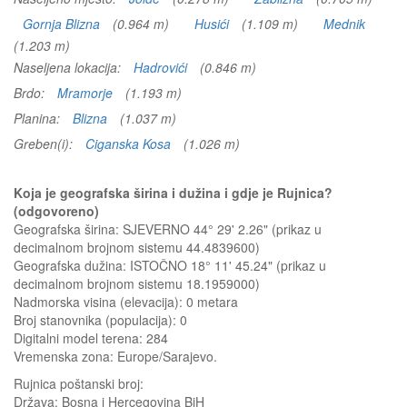
Gornja Blizna
(0.964 m)
Husići
(1.109 m)
Mednik
(1.203 m)
Naseljena lokacija:
Hadrovići
(0.846 m)
Brdo:
Mramorje
(1.193 m)
Planina:
Blizna
(1.037 m)
Greben(i):
Ciganska Kosa
(1.026 m)
Koja je geografska širina i dužina i gdje je Rujnica?
(odgovoreno)
Geografska širina: SJEVERNO 44° 29' 2.26" (prikaz u
decimalnom brojnom sistemu 44.4839600)
Geografska dužina: ISTOČNO 18° 11' 45.24" (prikaz u
decimalnom brojnom sistemu 18.1959000)
Nadmorska visina (elevacija):
0 metara
Broj stanovnika (populacija): 0
Digitalni model terena: 284
Vremenska zona: Europe/Sarajevo.
Rujnica
poštanski broj:
Država:
Bosna i Hercegovina BiH