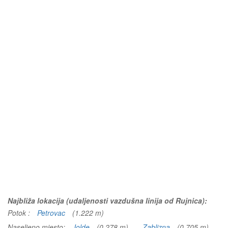
Najbliža lokacija (udaljenosti vazdušna linija od Rujnica):
Potok :
Petrovac
(1.222 m)
Naseljeno mjesto:
Jolde
(0.278 m)
Zablizna
(0.705 m)