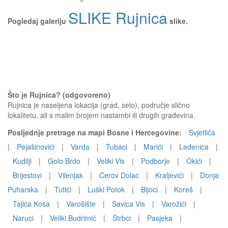
SLIKE Rujnica
Pogledaj galeriju
slike.
Što je Rujnica? (odgovoreno)
Rujnica je naseljena lokacija (grad, selo), područje slično
lokalitetu, ali s malim brojem nastambi ili drugih građevina.
Posljednje pretrage na mapi Bosne i Hercegovine:
Svjetliča
|
Pejašinovići
|
Varda
|
Tubaci
|
Marići
|
Ledenica
|
Kudilji
|
Golo Brdo
|
Veliki Vis
|
Podborje
|
Okići
|
Brijestovi
|
Vilenjak
|
Cerov Dolac
|
Kraljevići
|
Donja
Puharska
|
Tutići
|
Luški Potok
|
Bijoci
|
Koreš
|
Tajića Kosa
|
Varošište
|
Savica Vis
|
Varožići
|
Naruci
|
Veliki Budrimić
|
Štrbci
|
Pasjeka
|