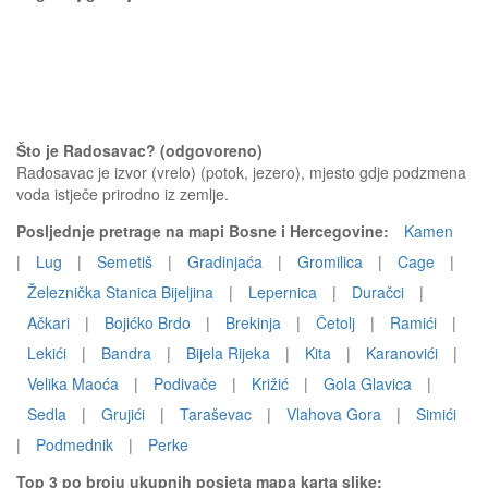
Što je Radosavac? (odgovoreno)
Radosavac je izvor (vrelo) (potok, jezero), mjesto gdje podzmena
voda istječe prirodno iz zemlje.
Posljednje pretrage na mapi Bosne i Hercegovine:
Kamen
|
Lug
|
Semetiš
|
Gradinjaća
|
Gromilica
|
Cage
|
Železnička Stanica Bijeljina
|
Lepernica
|
Duračci
|
Ačkari
|
Bojićko Brdo
|
Brekinja
|
Četolj
|
Ramići
|
Lekići
|
Bandra
|
Bijela Rijeka
|
Kita
|
Karanovići
|
Velika Maoća
|
Podivače
|
Križić
|
Gola Glavica
|
Sedla
|
Grujići
|
Taraševac
|
Vlahova Gora
|
Simići
|
Podmednik
|
Perke
Top 3 po broju ukupnih posjeta mapa karta slike: