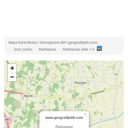
Mapa Karta Bosne i Hercegovine BiH (geografijabih.com)
Izvor (vrelo)
Radosavac
Radosavac slike 1-4
+
−
×
www.geografijabih.com
Radosavac