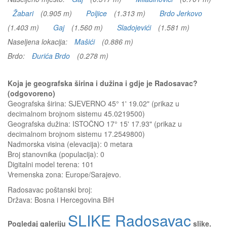
Žabari
(0.905 m)
Poljice
(1.313 m)
Brdo Jerkovo
(1.403 m)
Gaj
(1.560 m)
Sladojevići
(1.581 m)
Naseljena lokacija:
Mašići
(0.886 m)
Brdo:
Đurića Brdo
(0.278 m)
Koja je geografska širina i dužina i gdje je Radosavac?
(odgovoreno)
Geografska širina: SJEVERNO 45° 1' 19.02" (prikaz u
decimalnom brojnom sistemu 45.0219500)
Geografska dužina: ISTOČNO 17° 15' 17.93" (prikaz u
decimalnom brojnom sistemu 17.2549800)
Nadmorska visina (elevacija):
0 metara
Broj stanovnika (populacija): 0
Digitalni model terena: 101
Vremenska zona: Europe/Sarajevo.
Radosavac
poštanski broj:
Država:
Bosna i Hercegovina BiH
SLIKE Radosavac
Pogledaj galeriju
slike.