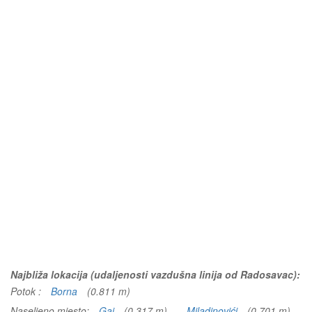
Najbliža lokacija (udaljenosti vazdušna linija od Radosavac):
Potok :
Borna
(0.811 m)
Naseljeno mjesto:
Gaj
(0.317 m)
Miladinovići
(0.701 m)