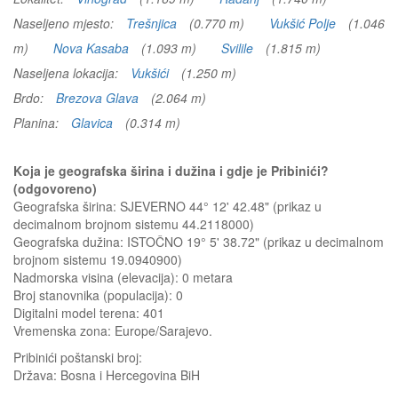
Naseljeno mjesto:
Trešnjica
(0.770 m)
Vukšić Polje
(1.046
m)
Nova Kasaba
(1.093 m)
Svilile
(1.815 m)
Naseljena lokacija:
Vukšići
(1.250 m)
Brdo:
Brezova Glava
(2.064 m)
Planina:
Glavica
(0.314 m)
Koja je geografska širina i dužina i gdje je Pribinići?
(odgovoreno)
Geografska širina: SJEVERNO 44° 12' 42.48" (prikaz u
decimalnom brojnom sistemu 44.2118000)
Geografska dužina: ISTOČNO 19° 5' 38.72" (prikaz u decimalnom
brojnom sistemu 19.0940900)
Nadmorska visina (elevacija):
0 metara
Broj stanovnika (populacija): 0
Digitalni model terena: 401
Vremenska zona: Europe/Sarajevo.
Pribinići
poštanski broj:
Država:
Bosna i Hercegovina BiH