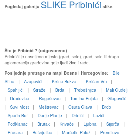
SLIKE Pribinići
Pogledaj galeriju
slike.
Što je Pribinići? (odgovoreno)
Pribinići je naseljeno mjesto (grad, selo), grad, selo ili druga
aglomeracija građevina gdje ljudi žive i rade.
Posljednje pretrage na mapi Bosne i Hercegovine:
Bile
Stine
|
Azapovići
|
Kršne Bukve
|
Kršćan Vrh
|
Spahijići
|
Straže
|
Brda
|
Trebešnjica
|
Mali Gudelj
|
Dračevice
|
Rogoševac
|
Tomina Pojata
|
Glogovčić
|
Suvi Most
|
Meštrevac
|
Osuta Glava
|
Brdo
|
Sporin Bor
|
Donje Planje
|
Drinići
|
Lazići
|
Podklanac
|
Brutak
|
Krivače
|
Ljubna
|
Sijerča
|
Prosara
|
Bušnjetice
|
Marčetin Palež
|
Premilovo