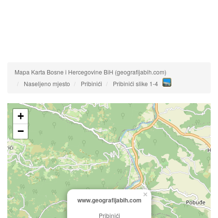
Mapa Karta Bosne i Hercegovine BiH (geografijabih.com)
Naseljeno mjesto
Pribinići
Pribinići slike 1-4
+
−
×
www.geografijabih.com
Pribinići