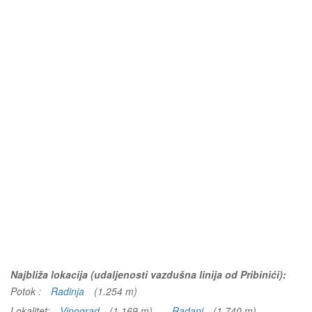
Najbliža lokacija (udaljenosti vazdušna linija od Pribinići):
Potok :
Radinja
(1.254 m)
Lokalitet:
Vinograd
(1.169 m)
Radanj
(1.740 m)