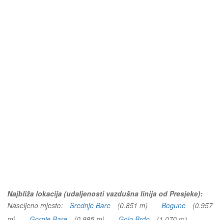
Najbliža lokacija (udaljenosti vazdušna linija od Presjeke):
Naseljeno mjesto:
Srednje Bare
(0.851 m)
Bogune
(0.957
m)
Gornje Bare
(0.985 m)
Golo Brdo
(1.070 m)