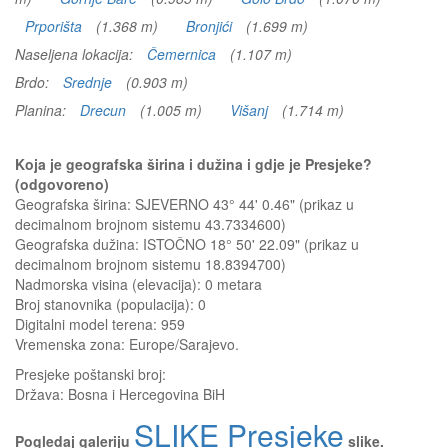
Prporišta
(1.368 m)
Bronjići
(1.699 m)
Naseljena lokacija:
Čemernica
(1.107 m)
Brdo:
Srednje
(0.903 m)
Planina:
Drecun
(1.005 m)
Višanj
(1.714 m)
Koja je geografska širina i dužina i gdje je Presjeke?
(odgovoreno)
Geografska širina: SJEVERNO 43° 44' 0.46" (prikaz u
decimalnom brojnom sistemu 43.7334600)
Geografska dužina: ISTOČNO 18° 50' 22.09" (prikaz u
decimalnom brojnom sistemu 18.8394700)
Nadmorska visina (elevacija):
0 metara
Broj stanovnika (populacija): 0
Digitalni model terena: 959
Vremenska zona: Europe/Sarajevo.
Presjeke
poštanski broj:
Država:
Bosna i Hercegovina BiH
SLIKE Presjeke
Pogledaj galeriju
slike.