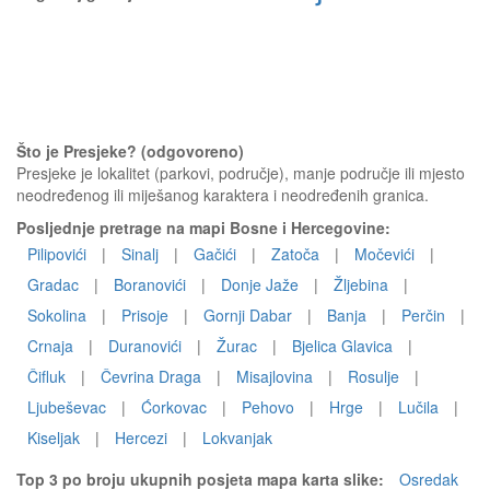
Što je Presjeke? (odgovoreno)
Presjeke je lokalitet (parkovi, područje), manje područje ili mjesto
neodređenog ili miješanog karaktera i neodređenih granica.
Posljednje pretrage na mapi Bosne i Hercegovine:
Pilipovići
|
Sinalj
|
Gačići
|
Zatoča
|
Močevići
|
Gradac
|
Boranovići
|
Donje Jaže
|
Žljebina
|
Sokolina
|
Prisoje
|
Gornji Dabar
|
Banja
|
Perčin
|
Crnaja
|
Duranovići
|
Žurac
|
Bjelica Glavica
|
Čifluk
|
Čevrina Draga
|
Misajlovina
|
Rosulje
|
Ljubeševac
|
Ćorkovac
|
Pehovo
|
Hrge
|
Lučila
|
Kiseljak
|
Hercezi
|
Lokvanjak
Top 3 po broju ukupnih posjeta mapa karta slike:
Osredak