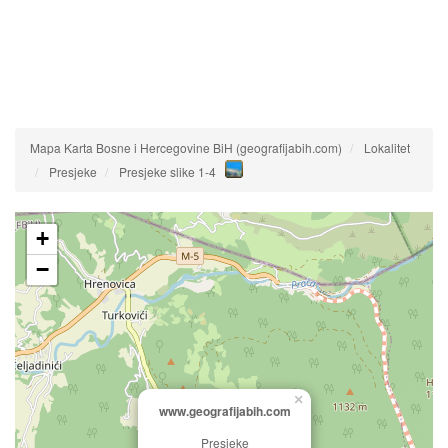
Mapa Karta Bosne i Hercegovine BiH (geografijabih.com)
Lokalitet
Presjeke
Presjeke slike 1-4
+
−
×
www.geografijabih.com
Presjeke