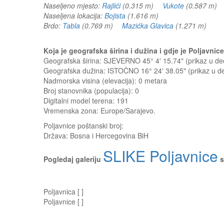
Naseljeno mjesto:
Rajlići
(0.315 m)
Vukote
(0.587 m
Naseljena lokacija:
Bojista
(1.616 m)
Brdo:
Tabla
(0.769 m)
Mazićka Glavica
(1.271 m)
Koja je geografska širina i dužina i gdje je Poljavni
Geografska širina: SJEVERNO 45° 4' 15.74" (prikaz u 
Geografska dužina: ISTOČNO 16° 24' 38.05" (prikaz u 
Nadmorska visina (elevacija):
0 metara
Broj stanovnika (populacija): 0
Digitalni model terena: 191
Vremenska zona: Europe/Sarajevo.
Poljavnice
poštanski broj:
Država:
Bosna i Hercegovina BiH
SLIKE Poljavnice
Pogledaj galeriju
s
Poljavnica [ ]
Poljavnice [ ]