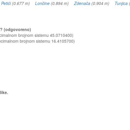
)
Petići
(0.677 m)
Lončine
(0.894 m)
Zdenača
(0.904 m)
Tunjica
ce? (odgovoreno)
decimalnom brojnom sistemu 45.0710400)
decimalnom brojnom sistemu 16.4105700)
like.