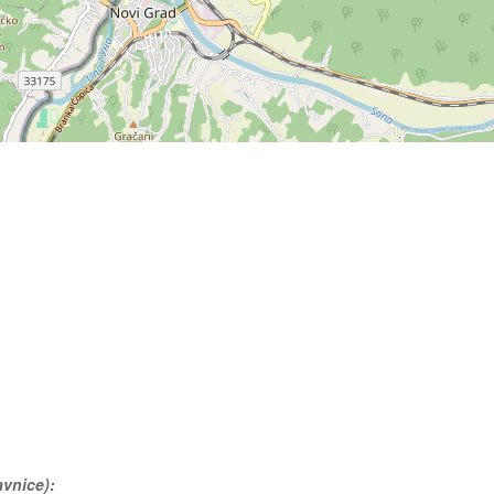
avnice):