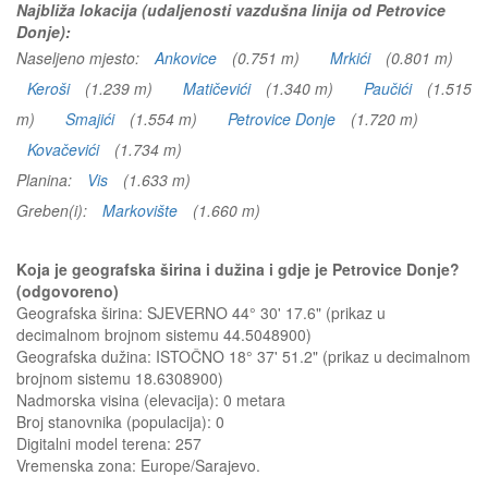
Najbliža lokacija (udaljenosti vazdušna linija od Petrovice
Donje):
Naseljeno mjesto:
Ankovice
(0.751 m)
Mrkići
(0.801 m)
Keroši
(1.239 m)
Matičevići
(1.340 m)
Paučići
(1.515
m)
Smajići
(1.554 m)
Petrovice Donje
(1.720 m)
Kovačevići
(1.734 m)
Planina:
Vis
(1.633 m)
Greben(i):
Markovište
(1.660 m)
Koja je geografska širina i dužina i gdje je Petrovice Donje?
(odgovoreno)
Geografska širina: SJEVERNO 44° 30' 17.6" (prikaz u
decimalnom brojnom sistemu 44.5048900)
Geografska dužina: ISTOČNO 18° 37' 51.2" (prikaz u decimalnom
brojnom sistemu 18.6308900)
Nadmorska visina (elevacija):
0 metara
Broj stanovnika (populacija): 0
Digitalni model terena: 257
Vremenska zona: Europe/Sarajevo.