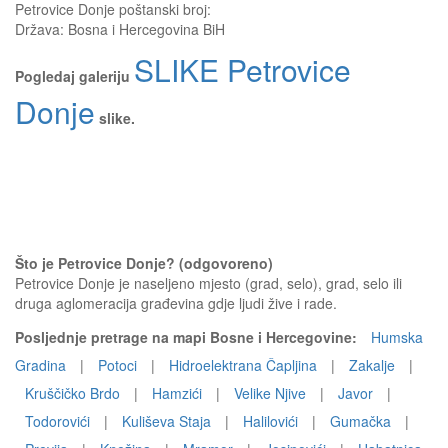
Petrovice Donje
poštanski broj:
Država:
Bosna i Hercegovina BiH
SLIKE Petrovice
Pogledaj galeriju
Donje
slike.
Što je Petrovice Donje? (odgovoreno)
Petrovice Donje je naseljeno mjesto (grad, selo), grad, selo ili
druga aglomeracija građevina gdje ljudi žive i rade.
Posljednje pretrage na mapi Bosne i Hercegovine:
Humska
Gradina
|
Potoci
|
Hidroelektrana Čapljina
|
Zakalje
|
Kruščičko Brdo
|
Hamzići
|
Velike Njive
|
Javor
|
Todorovići
|
Kuliševa Staja
|
Halilovići
|
Gumačka
|