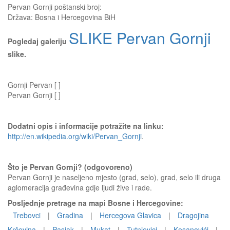
Pervan Gornji
poštanski broj:
Država:
Bosna i Hercegovina BiH
SLIKE Pervan Gornji
Pogledaj galeriju
slike.
Gornji Pervan [ ]
Pervan Gornji [ ]
Dodatni opis i informacije potražite na linku:
http://en.wikipedia.org/wiki/Pervan_Gornji
.
Što je Pervan Gornji? (odgovoreno)
Pervan Gornji je naseljeno mjesto (grad, selo), grad, selo ili druga
aglomeracija građevina gdje ljudi žive i rade.
Posljednje pretrage na mapi Bosne i Hercegovine:
Trebovci
|
Gradina
|
Hercegova Glavica
|
Dragojina
Krčevina
|
Pasjak
|
Mukat
|
Tutnjevici
|
Kosanovići
|