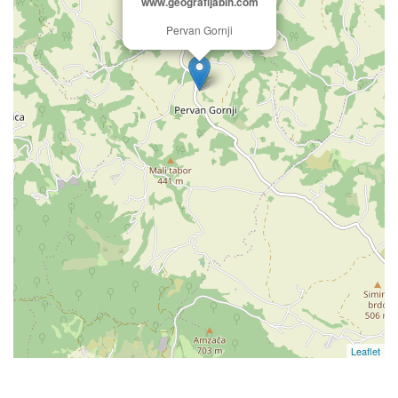
www.geografijabih.com
Pervan Gornji
Leaflet