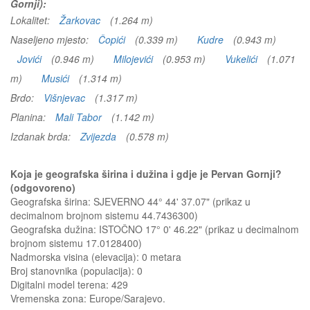
Gornji):
Lokalitet:
Žarkovac
(1.264 m)
Naseljeno mjesto:
Čopići
(0.339 m)
Kudre
(0.943 m)
Jovići
(0.946 m)
Milojevići
(0.953 m)
Vukelići
(1.071
m)
Musići
(1.314 m)
Brdo:
Višnjevac
(1.317 m)
Planina:
Mali Tabor
(1.142 m)
Izdanak brda:
Zvijezda
(0.578 m)
Koja je geografska širina i dužina i gdje je Pervan Gornji?
(odgovoreno)
Geografska širina: SJEVERNO 44° 44' 37.07" (prikaz u
decimalnom brojnom sistemu 44.7436300)
Geografska dužina: ISTOČNO 17° 0' 46.22" (prikaz u decimalnom
brojnom sistemu 17.0128400)
Nadmorska visina (elevacija):
0 metara
Broj stanovnika (populacija): 0
Digitalni model terena: 429
Vremenska zona: Europe/Sarajevo.