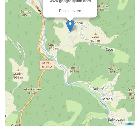
www.geografijabih.com
Pasje Jezero
Leaflet