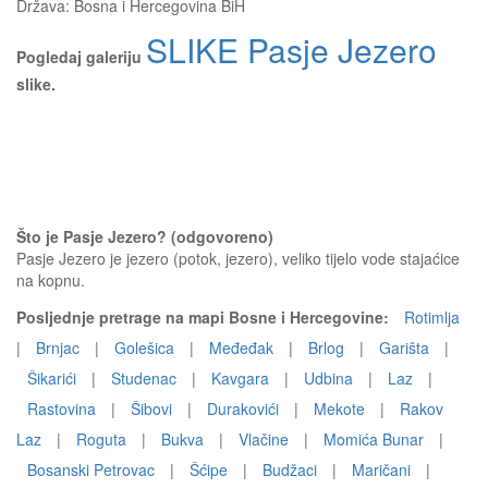
Država:
Bosna i Hercegovina BiH
SLIKE Pasje Jezero
Pogledaj galeriju
slike.
Što je Pasje Jezero? (odgovoreno)
Pasje Jezero je jezero (potok, jezero), veliko tijelo vode stajaćice
na kopnu.
Posljednje pretrage na mapi Bosne i Hercegovine:
Rotimlja
|
Brnjac
|
Golešica
|
Međeđak
|
Brlog
|
Garišta
|
Šikarići
|
Studenac
|
Kavgara
|
Udbina
|
Laz
|
Rastovina
|
Šibovi
|
Durakovići
|
Mekote
|
Rakov
Laz
|
Roguta
|
Bukva
|
Vlačine
|
Momića Bunar
|
Bosanski Petrovac
|
Šćipe
|
Budžaci
|
Maričani
|