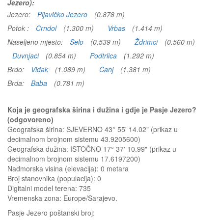
Jezero):
Jezero:
Pijavičko Jezero
(0.878 m)
Potok :
Crndol
(1.300 m)
Vrbas
(1.414 m)
Naseljeno mjesto:
Selo
(0.539 m)
Ždrimci
(0.560 m)
Duvnjaci
(0.854 m)
Podtrlica
(1.292 m)
Brdo:
Vidak
(1.089 m)
Čanj
(1.381 m)
Brda:
Baba
(0.781 m)
Koja je geografska širina i dužina i gdje je Pasje Jezero?
(odgovoreno)
Geografska širina: SJEVERNO 43° 55' 14.02" (prikaz u
decimalnom brojnom sistemu 43.9205600)
Geografska dužina: ISTOČNO 17° 37' 10.99" (prikaz u
decimalnom brojnom sistemu 17.6197200)
Nadmorska visina (elevacija):
0 metara
Broj stanovnika (populacija): 0
Digitalni model terena: 735
Vremenska zona: Europe/Sarajevo.
Pasje Jezero
poštanski broj: