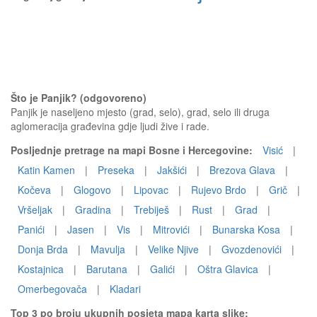
Što je Panjik? (odgovoreno)
Panjik je naseljeno mjesto (grad, selo), grad, selo ili druga
aglomeracija građevina gdje ljudi žive i rade.
Posljednje pretrage na mapi Bosne i Hercegovine:
Visić
|
Katin Kamen
|
Preseka
|
Jakšići
|
Brezova Glava
|
Kočeva
|
Glogovo
|
Lipovac
|
Rujevo Brdo
|
Grič
|
Vršeljak
|
Gradina
|
Trebiješ
|
Rust
|
Grad
|
Panići
|
Jasen
|
Vis
|
Mitrovići
|
Bunarska Kosa
|
Donja Brda
|
Mavulja
|
Velike Njive
|
Gvozdenovići
|
Kostajnica
|
Barutana
|
Galići
|
Oštra Glavica
|
Omerbegovača
|
Kladari
Top 3 po broju ukupnih posjeta mapa karta slike: