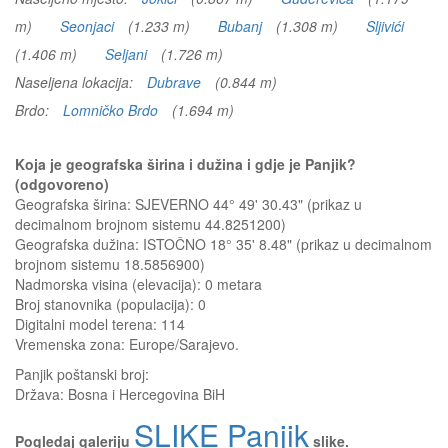
m)
Seonjaci
(1.233 m)
Bubanj
(1.308 m)
Sljivići
(1.406 m)
Seljani
(1.726 m)
Naseljena lokacija:
Dubrave
(0.844 m)
Brdo:
Lomničko Brdo
(1.694 m)
Koja je geografska širina i dužina i gdje je Panjik?
(odgovoreno)
Geografska širina: SJEVERNO 44° 49' 30.43" (prikaz u
decimalnom brojnom sistemu 44.8251200)
Geografska dužina: ISTOČNO 18° 35' 8.48" (prikaz u decimalnom
brojnom sistemu 18.5856900)
Nadmorska visina (elevacija):
0 metara
Broj stanovnika (populacija): 0
Digitalni model terena: 114
Vremenska zona: Europe/Sarajevo.
Panjik
poštanski broj:
Država:
Bosna i Hercegovina BiH
SLIKE Panjik
Pogledaj galeriju
slike.