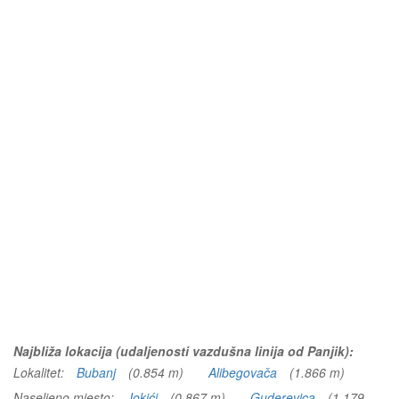
Najbliža lokacija (udaljenosti vazdušna linija od Panjik):
Lokalitet:
Bubanj
(0.854 m)
Alibegovača
(1.866 m)
Naseljeno mjesto:
Jokići
(0.867 m)
Guderevica
(1.179