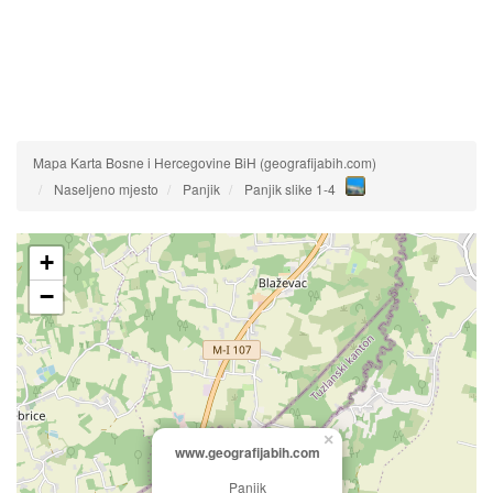
Mapa Karta Bosne i Hercegovine BiH (geografijabih.com)
Naseljeno mjesto
Panjik
Panjik slike 1-4
+
−
×
www.geografijabih.com
Panjik